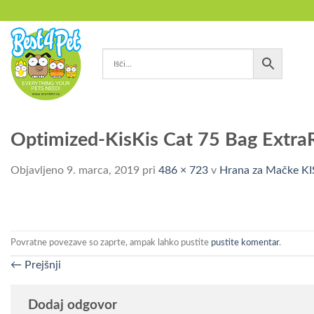
Skoči
na
vsebino
Optimized-KisKis Cat 75 Bag Extr
Objavljeno
9. marca, 2019
pri
486 × 723
v
Hrana za Mačke KIS
Povratne povezave so zaprte, ampak lahko pustite
pustite komentar
.
←
Prejšnji
Dodaj odgovor