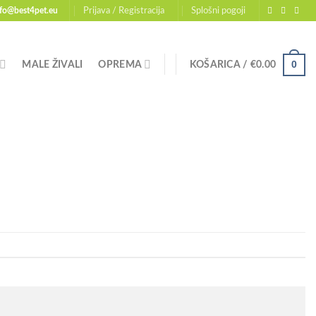
nfo@best4pet.eu
Prijava / Registracija
Splošni pogoji
0
MALE ŽIVALI
OPREMA
KOŠARICA /
€
0.00