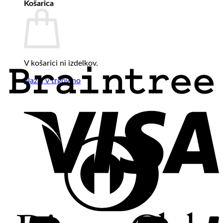
Košarica
V košarici ni izdelkov.
Nazaj v trgovino