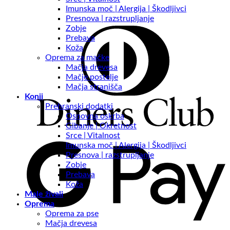
Imunska moč | Alergija | Škodljivci
Presnova | razstrupljanje
Zobje
Prebava
Koža
Oprema za mačke
Mačja drevesa
Mačje postelje
Mačja stranišča
Konji
Prehranski dodatki
Osnovna oskrba
Gibanje | Okretnost
Srce | Vitalnost
Imunska moč | Alergija | Škodljivci
Presnova | razstrupljanje
Zobje
Prebava
Koža
Male živali
Oprema
Oprema za pse
Mačja drevesa