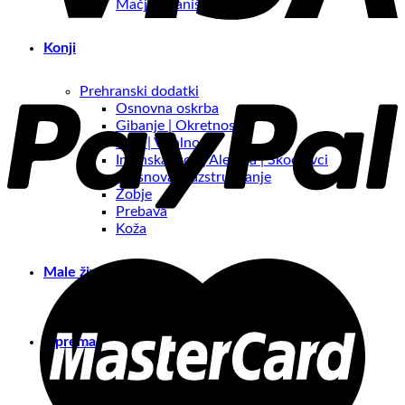
Mačja stranišča
Konji
Prehranski dodatki
Osnovna oskrba
Gibanje | Okretnost
Srce | Vitalnost
Imunska moč | Alergija | Škodljivci
Presnova | razstrupljanje
Zobje
Prebava
Koža
Male živali
Oprema
Oprema za pse
Mačja drevesa