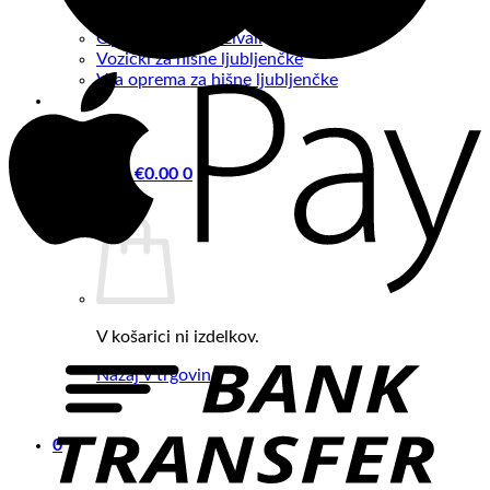
Mačje postelje
Oprema za male živali
Vozički za hišne ljubljenčke
Vsa oprema za hišne ljubljenčke
Košarica /
€
0.00
0
V košarici ni izdelkov.
Nazaj v trgovino
0