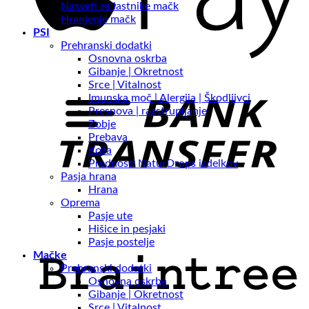
Nasveti za lastnike mačk
Hranjenje mačk
PSI
Prehranski dodatki
Osnovna oskrba
Gibanje | Okretnost
Srce | Vitalnost
Imunska moč | Alergija | Škodljivci
Presnova | razstrupljanje
Zobje
Prebava
Koža
Prednosti NaturDrops izdelkov
Pasja hrana
Hrana
Oprema
Pasje ute
Hišice in pesjaki
Pasje postelje
Mačke
Prehranski dodatki
Osnovna oskrba
Gibanje | Okretnost
Srce | Vitalnost