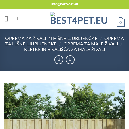
Skoči
info@best4pet.eu
na
vsebino
0
OPREMA ZA ŽIVALI IN HIŠNE LJUBLJENČKE
/
OPREMA
ZA HIŠNE LJUBLJENČKE
/
OPREMA ZA MALE ŽIVALI
/
KLETKE IN BIVALIŠČA ZA MALE ŽIVALI