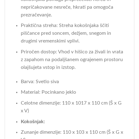
nepričakovane nesreče, hkrati pa omogoča
prezračevanje.
Praktična streha: Streha kokošnjaka ščiti
piščance pred soncem, dežjem, snegom in
drugimi vremenskimi vplivi.
Priročen dostop: Vhod v hišico za živali in vrata
z zapahom na podaljšanem ograjenem prostoru
olajšujeta vstop in izstop.
Barva: Svetlo siva
Material: Pocinkano jeklo
Celotne dimenzije: 110 x 1017 x 110 cm (Š x G
x V)
Kokošnjak:
Zunanje dimenzije: 110 x 103 x 110 cm (Š x G x