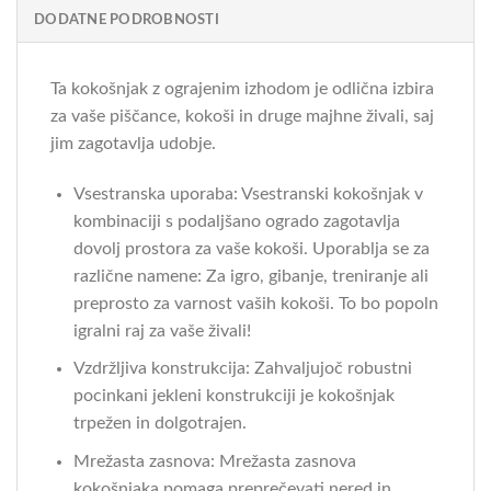
DODATNE PODROBNOSTI
Ta kokošnjak z ograjenim izhodom je odlična izbira
za vaše piščance, kokoši in druge majhne živali, saj
jim zagotavlja udobje.
Vsestranska uporaba: Vsestranski kokošnjak v
kombinaciji s podaljšano ogrado zagotavlja
dovolj prostora za vaše kokoši. Uporablja se za
različne namene: Za igro, gibanje, treniranje ali
preprosto za varnost vaših kokoši. To bo popoln
igralni raj za vaše živali!
Vzdržljiva konstrukcija: Zahvaljujoč robustni
pocinkani jekleni konstrukciji je kokošnjak
trpežen in dolgotrajen.
Mrežasta zasnova: Mrežasta zasnova
kokošnjaka pomaga preprečevati nered in