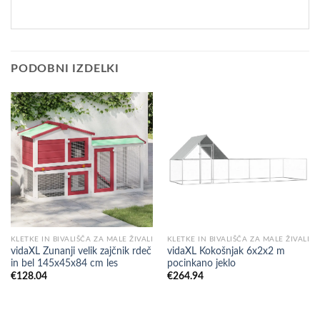
PODOBNI IZDELKI
KLETKE IN BIVALIŠČA ZA MALE ŽIVALI
KLETKE IN BIVALIŠČA ZA MALE ŽIVALI
vidaXL Zunanji velik zajčnik rdeč
vidaXL Kokošnjak 6x2x2 m
in bel 145x45x84 cm les
pocinkano jeklo
€
128.04
€
264.94