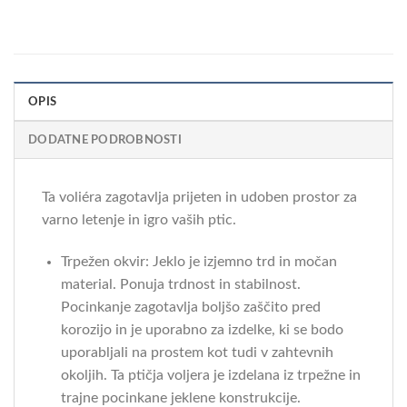
OPIS
DODATNE PODROBNOSTI
Ta voliéra zagotavlja prijeten in udoben prostor za
varno letenje in igro vaših ptic.
Trpežen okvir: Jeklo je izjemno trd in močan
material. Ponuja trdnost in stabilnost.
Pocinkanje zagotavlja boljšo zaščito pred
korozijo in je uporabno za izdelke, ki se bodo
uporabljali na prostem kot tudi v zahtevnih
okoljih. Ta ptičja voljera je izdelana iz trpežne in
trajne pocinkane jeklene konstrukcije.