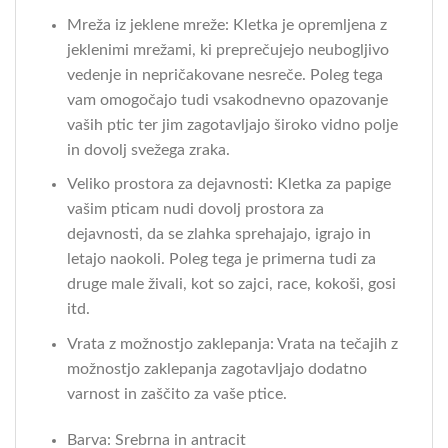
Mreža iz jeklene mreže: Kletka je opremljena z
jeklenimi mrežami, ki preprečujejo neubogljivo
vedenje in nepričakovane nesreče. Poleg tega
vam omogočajo tudi vsakodnevno opazovanje
vaših ptic ter jim zagotavljajo široko vidno polje
in dovolj svežega zraka.
Veliko prostora za dejavnosti: Kletka za papige
vašim pticam nudi dovolj prostora za
dejavnosti, da se zlahka sprehajajo, igrajo in
letajo naokoli. Poleg tega je primerna tudi za
druge male živali, kot so zajci, race, kokoši, gosi
itd.
Vrata z možnostjo zaklepanja: Vrata na tečajih z
možnostjo zaklepanja zagotavljajo dodatno
varnost in zaščito za vaše ptice.
Barva: Srebrna in antracit