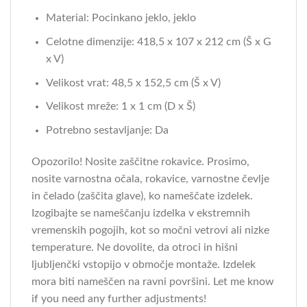
Material: Pocinkano jeklo, jeklo
Celotne dimenzije: 418,5 x 107 x 212 cm (Š x G
x V)
Velikost vrat: 48,5 x 152,5 cm (Š x V)
Velikost mreže: 1 x 1 cm (D x Š)
Potrebno sestavljanje: Da
Opozorilo! Nosite zaščitne rokavice. Prosimo,
nosite varnostna očala, rokavice, varnostne čevlje
in čelado (zaščita glave), ko nameščate izdelek.
Izogibajte se nameščanju izdelka v ekstremnih
vremenskih pogojih, kot so močni vetrovi ali nizke
temperature. Ne dovolite, da otroci in hišni
ljubljenčki vstopijo v območje montaže. Izdelek
mora biti nameščen na ravni površini. Let me know
if you need any further adjustments!