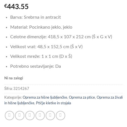
€
443.55
Barva: Srebrna in antracit
Material: Pocinkano jeklo, jeklo
Celotne dimenzije: 418,5 x 107 x 212 cm (Š x G x V)
Velikost vrat: 48,5 x 152,5 cm (Š x V)
Velikost mreže: 1 x 1 cm (D x Š)
Potrebno sestavljanje: Da
Ni na zalogi
Šifra:
3214267
Kategorije:
Oprema za hišne ljubljenčke
,
Oprema za ptice
,
Oprema za živali
in hišne ljubljenčke
,
Ptičje kletke in stojala