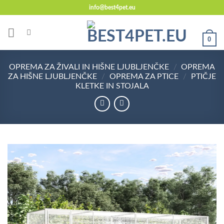
Skoči
info@best4pet.eu
na
vsebino
0
OPREMA ZA ŽIVALI IN HIŠNE LJUBLJENČKE
/
OPREMA
ZA HIŠNE LJUBLJENČKE
/
OPREMA ZA PTICE
/
PTIČJE
KLETKE IN STOJALA