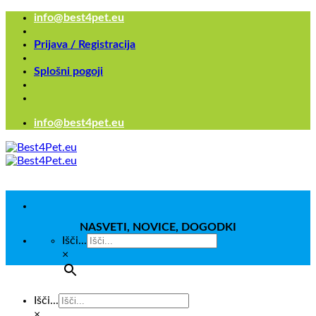
Skoči
info@best4pet.eu
na
vsebino
Prijava / Registracija
Splošni pogoji
info@best4pet.eu
NASVETI, NOVICE, DOGODKI
Išči...
×
Išči...
×