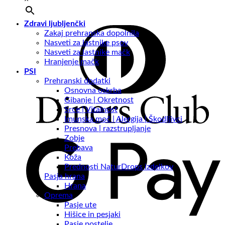
Zdravi ljubljenčki
Zakaj prehranska dopolnila
Nasveti za lastnike psov
Nasveti za lastnike mačk
Hranjenje mačk
PSI
Prehranski dodatki
Osnovna oskrba
Gibanje | Okretnost
Srce | Vitalnost
Imunska moč | Alergija | Škodljivci
Presnova | razstrupljanje
Zobje
Prebava
Koža
Prednosti NaturDrops izdelkov
Pasja hrana
Hrana
Oprema
Pasje ute
Hišice in pesjaki
Pasje postelje