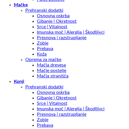
Mačke
Prehranski dodatki
Osnovna oskrba
Gibanje | Okretnost
Srce | Vitalnost
Imunska moč | Alergija | Škodljivci
Presnova | razstrupljanje
Zobje
Prebava
Koža
Oprema za mačke
Mačja drevesa
Mačje postelje
Mačja stranišča
Konji
Prehranski dodatki
Osnovna oskrba
Gibanje | Okretnost
Srce | Vitalnost
Imunska moč | Alergija | Škodljivci
Presnova | razstrupljanje
Zobje
Prebava