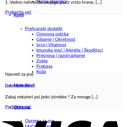
Mačja stranišča
1. Vedno nahranite svojega psa z vrsto hrane, [...]
Preberite več
Konji
Prehranski dodatki
Osnovna oskrba
Gibanje | Okretnost
Srce | Vitalnost
Imunska moč | Alergija | Škodljivci
Presnova | razstrupljanje
Zobje
Prebava
Koža
Nasveti za pse
Male živali
Dobro je vedeti
Zakaj nekateri psi jedo iztrebke ? Za mnoge [...]
Preberite več
Oprema
Oprema za pse
Mačja drevesa