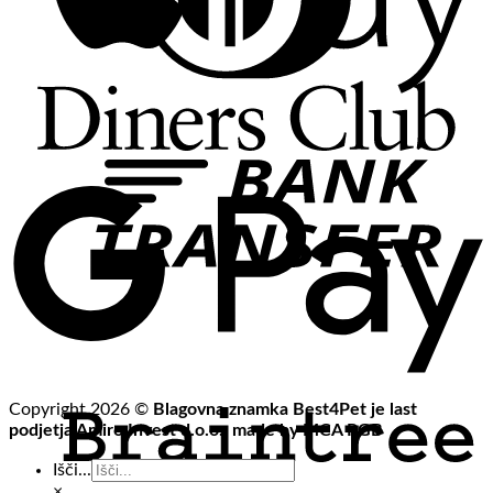
Copyright 2026 ©
Blagovna znamka Best4Pet je last
podjetja Amiro Invest d.o.o., made by MCA RGB
Išči...
×