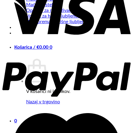
Mačje postelje
Oprema za male živali
Vozički za hišne ljubljenčke
Vsa oprema za hišne ljubljenčke
Košarica /
€
0.00
0
V košarici ni izdelkov.
Nazaj v trgovino
0