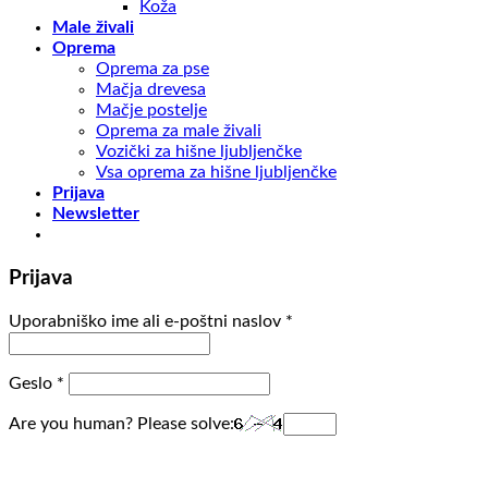
Koža
Male živali
Oprema
Oprema za pse
Mačja drevesa
Mačje postelje
Oprema za male živali
Vozički za hišne ljubljenčke
Vsa oprema za hišne ljubljenčke
Prijava
Newsletter
Prijava
Uporabniško ime ali e-poštni naslov
*
Geslo
*
Are you human? Please solve: