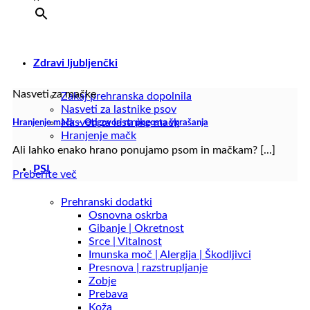
Zdravi ljubljenčki
Nasveti za mačke
Zakaj prehranska dopolnila
Nasveti za lastnike psov
Nasveti za lastnike mačk
Hranjenje mačk – Odgovori na pogosta vprašanja
Hranjenje mačk
Ali lahko enako hrano ponujamo psom in mačkam? [...]
PSI
Preberite več
Prehranski dodatki
Osnovna oskrba
Gibanje | Okretnost
Srce | Vitalnost
Imunska moč | Alergija | Škodljivci
Presnova | razstrupljanje
Zobje
Prebava
Koža