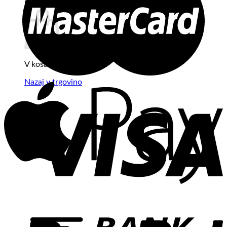
Košarica
V košarici ni izdelkov.
Nazaj v trgovino