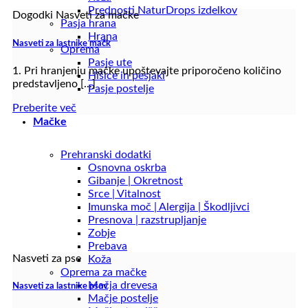
Prednosti NaturDrops izdelkov
Dogodki Nasveti za mačke
Pasja hrana
Hrana
Nasveti za lastnike mačk
Oprema
Pasje ute
1. Pri hranjenju mačke upoštevajte priporočeno količino
Hišice in pesjaki
predstavljeno [...]
Pasje postelje
Preberite več
Mačke
Prehranski dodatki
Osnovna oskrba
Gibanje | Okretnost
Srce | Vitalnost
Imunska moč | Alergija | Škodljivci
Presnova | razstrupljanje
Zobje
Prebava
Nasveti za pse
Koža
Oprema za mačke
Mačja drevesa
Nasveti za lastnike psov
Mačje postelje