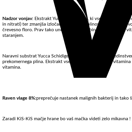
Nadzor vonjav
: Ekstrakt Yucca Schidigera, ki vsebuje tako imeno
in nitrati) ter zmanjša izločanje škodljivih plinov in neprijeten 
črevesno floro. Prav tako unčinkovita kombinacija posebnih vi
staranjem.
Naravni substrat Yucca Schidigera je značilen po svoji edinstveni
prekomernega plina. Ekstrakt vsebuje znatno količino vitamina C, 
vitamina.
Raven vlage 8%:
preprečuje nastanek malignih bakterij in tako š
Zaradi KiS-KiS mačje hrane bo vaš mačka videti zelo mikavna !