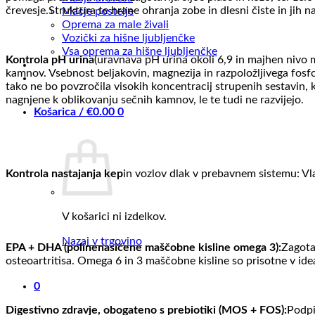
črevesje.Struktura te hrane ohranja zobe in dlesni čiste in jih 
Mačje postelje
Oprema za male živali
Vozički za hišne ljubljenčke
Vsa oprema za hišne ljubljenčke
Kontrola pH urina
(uravnava pH urina okoli 6,9 in majhen nivo m
kamnov. Vsebnost beljakovin, magnezija in razpoložljivega fosfor
tako ne bo povzročila visokih koncentracij strupenih sestavin,
nagnjene k oblikovanju sečnih kamnov, le te tudi ne razvijejo.
Košarica /
€
0.00
0
Kontrola nastajanja kep
in vozlov dlak v prebavnem sistemu: Vlak
V košarici ni izdelkov.
Nazaj v trgovino
EPA + DHA (polinenasičene maščobne kisline omega 3):
Zagota
osteoartritisa. Omega 6 in 3 maščobne kisline so prisotne v ide
0
Digestivno zdravje, obogateno s prebiotiki (MOS + FOS):
Podpi