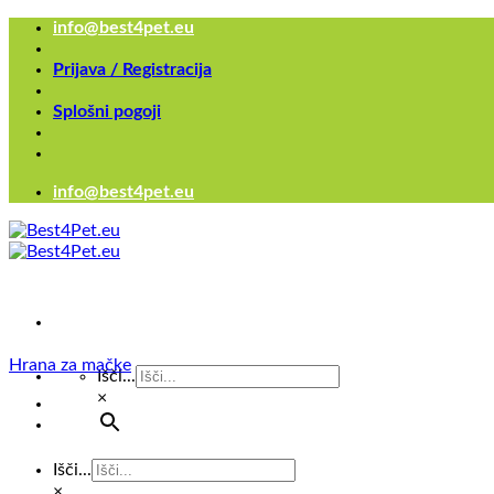
Skoči
info@best4pet.eu
na
vsebino
Prijava / Registracija
Splošni pogoji
info@best4pet.eu
Hrana za mačke
Išči...
×
Išči...
×