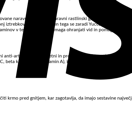
vane naravne saponine (naravni rastlinski glikozidi), zmanjšuje na
vonj iztrebkov in urina. Zraven tega se zaradi Yucca Schidigera eks
taminov v tem ekstraktu pomaga ohranjati vid in pomaga pri pre
 anti-artritisni, protivnetni in protiglivični lastnosti in ga prip
beta karotena (provitamin A), kalcija (Ca), železa (Fe), magnezija
čiti krmo pred gnitjem, kar zagotavlja, da imajo sestavine najve