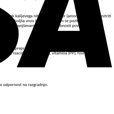
stanek kalijevega nitrata – saltpeter (amonijak, sečnina, nitriti
trakta izboljša vnos hranil, s katerim se pozitivno vpliva na
čevanju zmanjševanja vidnih sposobnosti povezanih s
oročajo za preprečevanje diskakterioze, črevesnih težav in
 (Mg), niacina (vitamina B3), vitamina (PP), fosforja (P) in B –
čjo odpornost na razgradnjo.