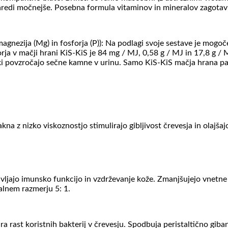
naredi močnejše. Posebna formula vitaminov in mineralov zagotavlj
agnezija (Mg) in fosforja (P)): Na podlagi svoje sestave je mogo
ja v mačji hrani KiS-KiS je 84 mg / MJ, 0,58 g / MJ in 17,8 g / M
 ki povzročajo sečne kamne v urinu. Samo KiS-KiS mačja hrana pa
na z nizko viskoznostjo stimulirajo gibljivost črevesja in olajša
vljajo imunsko funkcijo in vzdrževanje kože. Zmanjšujejo vnetne r
alnem razmerju 5: 1.
ra rast koristnih bakterij v črevesju. Spodbuja peristaltično giban