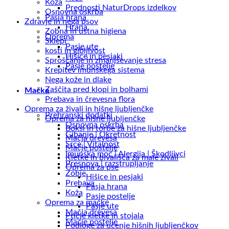
Koža
Prednosti NaturDrops izdelkov
Osnovna oskrba
Pasja hrana
Zdravje in nega psov
Hrana
Zobna in ustna higiena
Oprema
Sklepi
Pasje ute
kosti in gibljivost
Hišice in pesjaki
Sproščanje in zmanjševanje stresa
Pasje postelje
Krepitev imunskega sistema
Nega kože in dlake
Zaščita pred klopi in bolhami
Mačke
Prebava in črevesna flora
Oprema za živali in hišne ljubljenčke
Prehranski dodatki
Oprema za hišne ljubljenčke
Osnovna oskrba
Boksi in torbe za hišne ljubljenčke
Gibanje | Okretnost
Mačja drevesa
Srce | Vitalnost
Mačje postelje
Imunska moč | Alergija | Škodljivci
Kletke in bivališča za male živali
Presnova | razstrupljanje
Oprema za pse
Zobje
Hišice in pesjaki
Prebava
Pasja hrana
Koža
Pasje postelje
Oprema za mačke
Pasje ute
Mačja drevesa
Ptičje kletke in stojala
Mačje postelje
Podloge za učenje hišnih ljubljenčkov