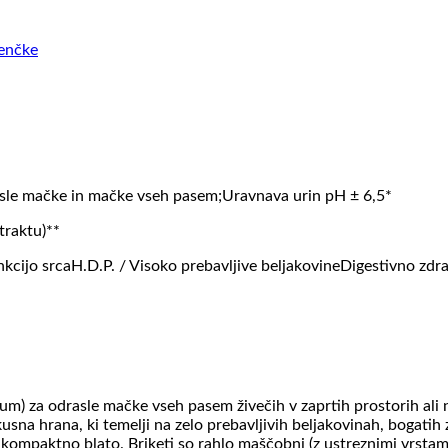
jenčke
sle mačke in mačke vseh pasem;Uravnava urin pH ± 6,5*
traktu)**
cijo srcaH.D.P. / Visoko prebavljive beljakovineDigestivno zdr
um) za odrasle mačke vseh pasem živečih v zaprtih prostorih ali
sna hrana, ki temelji na zelo prebavljivih beljakovinah, bogatih z
o kompaktno blato. Briketi so rahlo maščobni (z ustreznimi vrstam