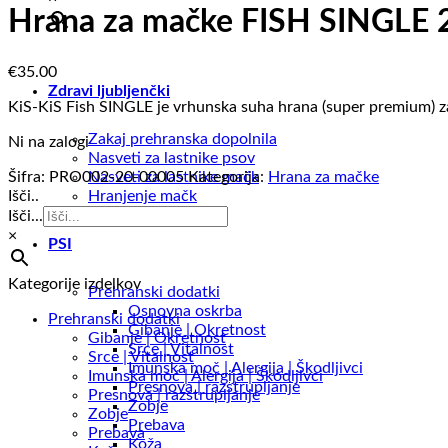
Hrana za mačke FISH SINGLE 
€
35.00
Zdravi ljubljenčki
KiS-KiS Fish SINGLE je vrhunska suha hrana (super premium) za
Zakaj prehranska dopolnila
Ni na zalogi
Nasveti za lastnike psov
Šifra:
PRO002-20-00005
Kategorija:
Hrana za mačke
Nasveti za lastnike mačk
Išči..
Hranjenje mačk
Išči...
×
PSI
Kategorije izdelkov
Prehranski dodatki
Osnovna oskrba
Prehranski dodatki
Gibanje | Okretnost
Gibanje | Okretnost
Srce | Vitalnost
Srce | Vitalnost
Imunska moč | Alergija | Škodljivci
Imunska moč | Alergija | Škodljivci
Presnova | razstrupljanje
Presnova | razstrupljanje
Zobje
Zobje
Prebava
Prebava
Koža