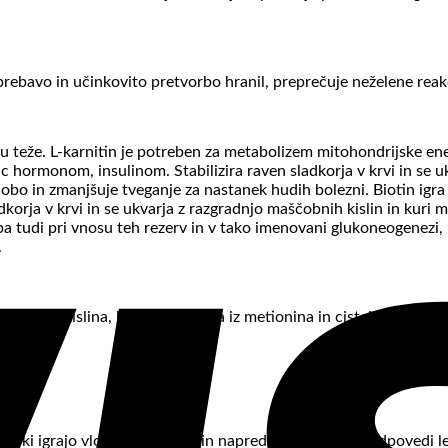
rebavo in učinkovito pretvorbo hranil, preprečuje neželene reak
 teže. L-karnitin je potreben za metabolizem mitohondrijske en
ic hormonom, insulinom. Stabilizira raven sladkorja v krvi in ​​se
 dobo in zmanjšuje tveganje za nastanek hudih bolezni. Biotin ig
korja v krvi in ​​se ukvarja z razgradnjo maščobnih kislin in kuri
h, pa tudi pri vnosu teh rezerv in v tako imenovani glukoneogenezi
.
 organska kislina, ki je sestavljena iz metionina in cisteina, ter j
, ki igrajo vlogo pri razvoju in napredovanju raka in odpovedi l