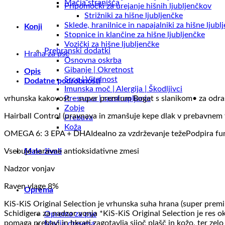
Mačja stranišča
Pripomočki za urejanje hišnih ljubljenčkov
Strižniki za hišne ljubljenčke
Sklede, hranilnice in napajalniki za hišne ljubl
Konji
Stopnice in klančine za hišne ljubljenčke
Vozički za hišne ljubljenčke
Prehranski dodatki
Hrana za pse
Osnovna oskrba
Gibanje | Okretnost
Opis
Srce | Vitalnost
Dodatne podrobnosti
Imunska moč | Alergija | Škodljivci
vrhunska kakovost – super premium Bogat s slanikom• za odra
Presnova | razstrupljanje
Zobje
Hairball Control (uravnava in zmanšuje kepe dlak v prebavnem 
Prebava
Koža
OMEGA 6: 3 EPA + DHAIdealno za vzdrževanje težePodpira funk
Vsebuje naravne antioksidativne zmesi
Male živali
Nadzor vonjav
Raven vlage 8%
Oprema
KiS-KiS Original Selection je vrhunska suha hrana (super premi
Schidigera za nadzor vonja *KiS-KiS Original Selection je res oku
Oprema za pse
pomaga prebavi in hkrati zagotavlja sijoč plašč in kožo, ter zel
Mačja drevesa