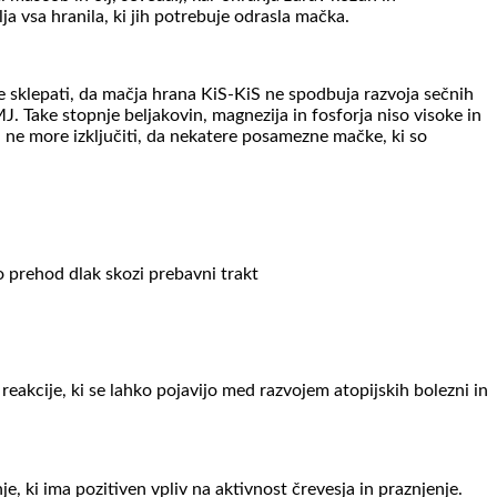
a vsa hranila, ki jih potrebuje odrasla mačka.
če sklepati, da mačja hrana KiS-KiS ne spodbuja razvoja sečnih
J. Take stopnje beljakovin, magnezija in fosforja niso visoke in
 ne more izključiti, da nekatere posamezne mačke, ki so
jo prehod dlak skozi prebavni trakt
eakcije, ki se lahko pojavijo med razvojem atopijskih bolezni in
je, ki ima pozitiven vpliv na aktivnost črevesja in praznjenje.