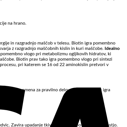
cije na hrano.
ergije in razgradnjo maščob v telesu. Biotin igra pomembno
 ukvarja z razgradnjo maščobnih kislin in kuri maščobe.
Idealno
ra pomembno vlogo pri metabolizmu ogljikovih hidratov, ki
 maščobe. Biotin prav tako igra pomembno vlogo pri sintezi
, procesu, pri katerem se 16 od 22 aminokislin pretvori v
e bistvenega pomena za pravilno delovanje srca. Taurin igra
edvic. Zavira upadanje tkivnih struktur povezane s starostjo.