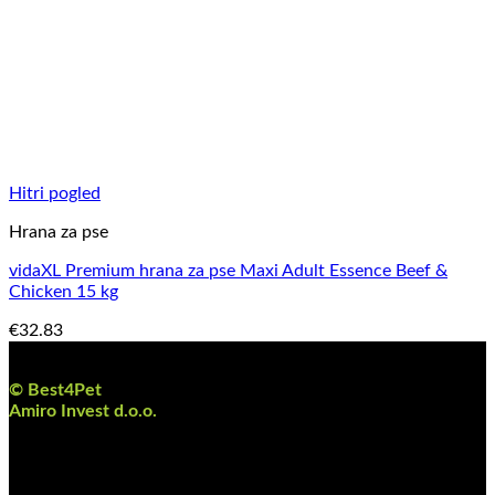
Hitri pogled
Hrana za pse
vidaXL Premium hrana za pse Maxi Adult Essence Beef &
Chicken 15 kg
€
32.83
O podjetju
© Best4Pet
Amiro Invest d.o.o.
Cesta XIV.divizije 36,
2000 Maribor, Slovenija
Davčna številka: SI26609924