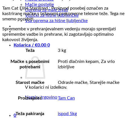
Mačje postelje
Tam Cat Elité Sterilized : Proizvod posebej označen za
Oprema za male živali
kastrirane mačke s težavami prekomerne telesne teže. Tega ne
Vozički za hišne ljubljenčke
smemo pozabiti
Vsa oprema za hišne ljubljenčke
Spremembe v prehranjevalnem vedenju morajo spremljati
spremembe vadbe in prehrane, ki zagotavljajo optimalno
kakovost življenja.
Košarica /
€
0.00
0
Teža
3 kg
Mačke s posebnimi
Proti dlačnim kepam, Za vrlo
potrebami
izbirljive
Starost mačke
Odrasle mačke, Starejše mačke
V košarici ni izdelkov.
Nazaj v trgovino
Proizvajalec
Tam Can
Teža pakiranja
ispod 5kg
0