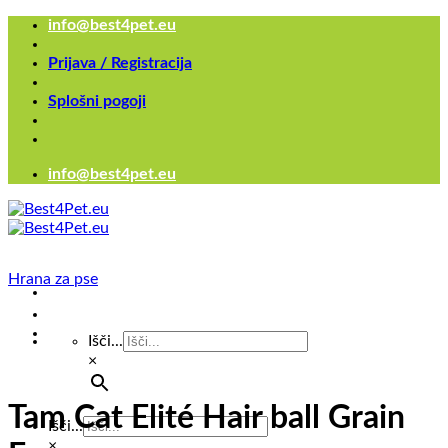
Skoči
info@best4pet.eu
na
vsebino
Prijava / Registracija
Splošni pogoji
info@best4pet.eu
Hrana za pse
Išči...
×
Tam Cat Elité Hair ball Grain
Išči...
×