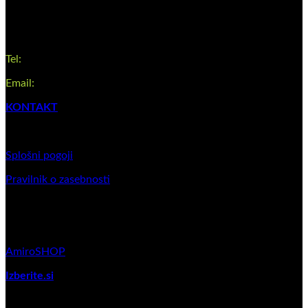
Matična številka: 8301565000
Pomoč za uporabnike
Tel:
+386 41 380 655
Email:
info@best4pet.hr
KONTAKT
Splošni pogoji poslovanja
Splošni pogoji
Pravilnik o zasebnosti
Partnerski program
AmiroSHOP
Izberite.si