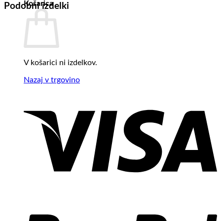
Košarica
Podobni izdelki
V košarici ni izdelkov.
Nazaj v trgovino