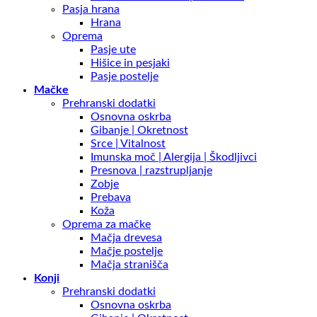
Pasja hrana
Hrana
Oprema
Pasje ute
Hišice in pesjaki
Pasje postelje
Mačke
Prehranski dodatki
Osnovna oskrba
Gibanje | Okretnost
Srce | Vitalnost
Imunska moč | Alergija | Škodljivci
Presnova | razstrupljanje
Zobje
Prebava
Koža
Oprema za mačke
Mačja drevesa
Mačje postelje
Mačja stranišča
Konji
Prehranski dodatki
Osnovna oskrba