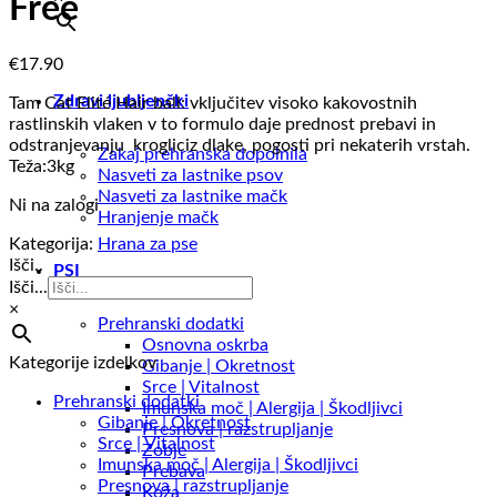
Free
€
17.90
Zdravi ljubljenčki
Tam Cat Elité Hair ball: vključitev visoko kakovostnih
rastlinskih vlaken v to formulo daje prednost prebavi in ​​
odstranjevanju krogliciz dlake, pogosti pri nekaterih vrstah.
Zakaj prehranska dopolnila
Teža:3kg
Nasveti za lastnike psov
Nasveti za lastnike mačk
Ni na zalogi
Hranjenje mačk
Kategorija:
Hrana za pse
Išči..
PSI
Išči...
×
Prehranski dodatki
Osnovna oskrba
Kategorije izdelkov
Gibanje | Okretnost
Srce | Vitalnost
Prehranski dodatki
Imunska moč | Alergija | Škodljivci
Gibanje | Okretnost
Presnova | razstrupljanje
Srce | Vitalnost
Zobje
Imunska moč | Alergija | Škodljivci
Prebava
Presnova | razstrupljanje
Koža