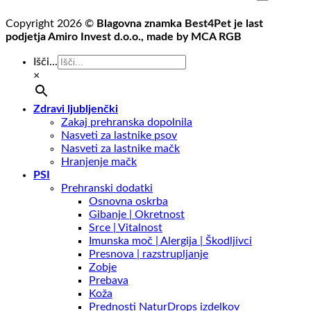
Copyright 2026 ©
Blagovna znamka Best4Pet je last
podjetja Amiro Invest d.o.o., made by MCA RGB
Išči...
×
Zdravi ljubljenčki
Zakaj prehranska dopolnila
Nasveti za lastnike psov
Nasveti za lastnike mačk
Hranjenje mačk
PSI
Prehranski dodatki
Osnovna oskrba
Gibanje | Okretnost
Srce | Vitalnost
Imunska moč | Alergija | Škodljivci
Presnova | razstrupljanje
Zobje
Prebava
Koža
Prednosti NaturDrops izdelkov