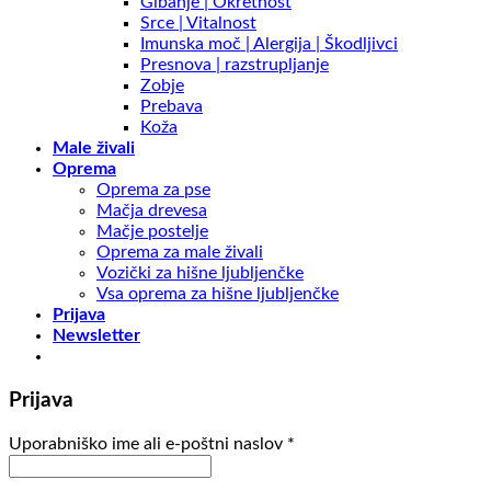
Gibanje | Okretnost
Srce | Vitalnost
Imunska moč | Alergija | Škodljivci
Presnova | razstrupljanje
Zobje
Prebava
Koža
Male živali
Oprema
Oprema za pse
Mačja drevesa
Mačje postelje
Oprema za male živali
Vozički za hišne ljubljenčke
Vsa oprema za hišne ljubljenčke
Prijava
Newsletter
Prijava
Uporabniško ime ali e-poštni naslov
*