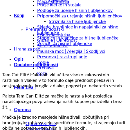
Mačja stranišča
Ptičje kletke in stojala
Podloge za učenje hišnih ljubljenčkov
Konji
Pripomočki za urejanje hišnih ljubljenčkov
Strižniki za hišne ljubljenčke
Sklede, hranilnice in napajalniki za hišne
Prehranski dodatki
ljubljenčke
Osnovna oskrba
Stopnice in klančine za hišne ljubljenčke
Gibanje | Okretnost
Vozički za hišne ljubljenčke
Srce | Vitalnost
Hrana za pse
Imunska moč | Alergija | Škodljivci
Presnova | razstrupljanje
Opis
Zobje
Dodatne podrobnosti
Prebava
Koža
Tam Cat Elité Hair ball: vključitev visoko kakovostnih
rastlinskih vlaken v to formulo daje prednost prebavi in ​​
odstranjevanju krogliciz dlake, pogosti pri nekaterih vrstah.
Male živali
Paleta Tam Can Elité za mačke je nastala kot posledica
naraščajočega povpraševanja naših kupcev po izdelkih brez
žit.
Oprema
Mačka je izredno mesojede hišne živali, občutljiva pri
hranjenju in zahteva zelo specifične formule, ki zajemajo tudi
Oprema za pse
običajne potrebe v teh hišnih ljubljenčkih.
Mačja drevesa