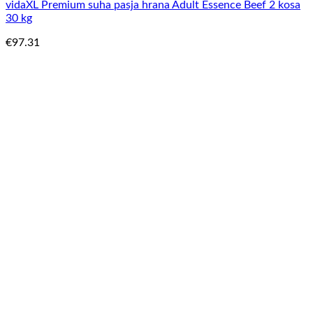
vidaXL Premium suha pasja hrana Adult Essence Beef 2 kosa
30 kg
€
97.31