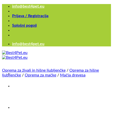
Skoči
info@best4pet.eu
na
vsebino
Prijava / Registracija
Splošni pogoji
info@best4pet.eu
Oprema za živali in hišne ljubljenčke
/
Oprema za hišne
ljubljenčke
/
Oprema za mačke
/
Mačja drevesa
Išči...
×
Išči...
×