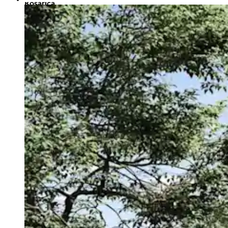
Košarica
V košarici ni izdelkov.
Nazaj v trgovino