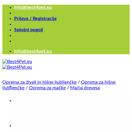
Skoči
info@best4pet.eu
na
vsebino
Prijava / Registracija
Splošni pogoji
info@best4pet.eu
Oprema za živali in hišne ljubljenčke
/
Oprema za hišne
ljubljenčke
/
Oprema za mačke
/
Mačja drevesa
Išči...
×
Išči...
×