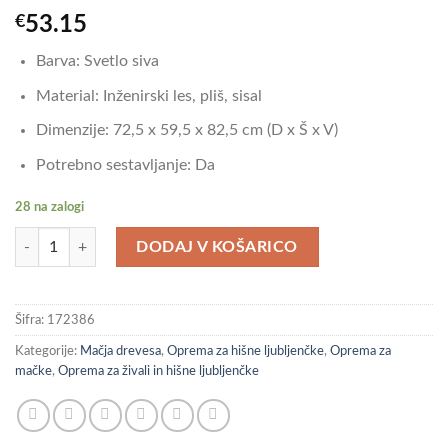
€
53.15
Barva: Svetlo siva
Material: Inženirski les, pliš, sisal
Dimenzije: 72,5 x 59,5 x 82,5 cm (D x Š x V)
Potrebno sestavljanje: Da
28 na zalogi
vidaXL Mačje drevo s praskalniki iz sisala svetlo sivo 82,5 cm količina
DODAJ V KOŠARICO
Šifra:
172386
Kategorije:
Mačja drevesa
,
Oprema za hišne ljubljenčke
,
Oprema za
mačke
,
Oprema za živali in hišne ljubljenčke