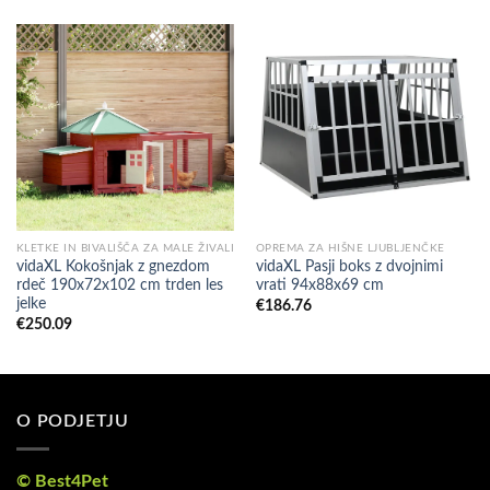
KLETKE IN BIVALIŠČA ZA MALE ŽIVALI
OPREMA ZA HIŠNE LJUBLJENČKE
vidaXL Kokošnjak z gnezdom
vidaXL Pasji boks z dvojnimi
rdeč 190x72x102 cm trden les
vrati 94x88x69 cm
jelke
€
186.76
€
250.09
O PODJETJU
© Best4Pet