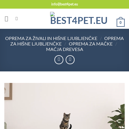
Skoči
info@best4pet.eu
na
vsebino
0
OPREMA ZA ŽIVALI IN HIŠNE LJUBLJENČKE
/
OPREMA
ZA HIŠNE LJUBLJENČKE
/
OPREMA ZA MAČKE
/
MAČJA DREVESA