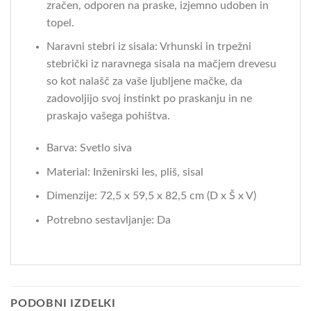
zračen, odporen na praske, izjemno udoben in
topel.
Naravni stebri iz sisala: Vrhunski in trpežni
stebrički iz naravnega sisala na mačjem drevesu
so kot nalašč za vaše ljubljene mačke, da
zadovoljijo svoj instinkt po praskanju in ne
praskajo vašega pohištva.
Barva: Svetlo siva
Material: Inženirski les, pliš, sisal
Dimenzije: 72,5 x 59,5 x 82,5 cm (D x Š x V)
Potrebno sestavljanje: Da
PODOBNI IZDELKI