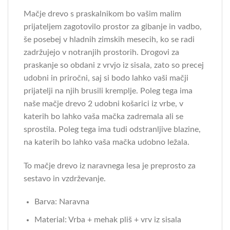
Mačje drevo s praskalnikom bo vašim malim
prijateljem zagotovilo prostor za gibanje in vadbo,
še posebej v hladnih zimskih mesecih, ko se radi
zadržujejo v notranjih prostorih. Drogovi za
praskanje so obdani z vrvjo iz sisala, zato so precej
udobni in priročni, saj si bodo lahko vaši mačji
prijatelji na njih brusili kremplje. Poleg tega ima
naše mačje drevo 2 udobni košarici iz vrbe, v
katerih bo lahko vaša mačka zadremala ali se
sprostila. Poleg tega ima tudi odstranljive blazine,
na katerih bo lahko vaša mačka udobno ležala.
To mačje drevo iz naravnega lesa je preprosto za
sestavo in vzdrževanje.
Barva: Naravna
Material: Vrba + mehak pliš + vrv iz sisala