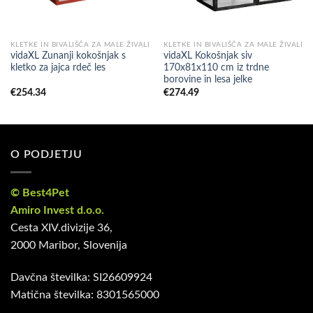
KLETKE IN BIVALIŠČA ZA MALE ŽIVALI
KLETKE IN BIVALIŠČA ZA MALE ŽIVALI
vidaXL Zunanji kokošnjak s
vidaXL Kokošnjak siv
kletko za jajca rdeč les
170x81x110 cm iz trdne
borovine in lesa jelke
€
254.34
€
274.49
O PODJETJU
© Best4Pet
Amiro Invest d.o.o.
Cesta XIV.divizije 36,
2000 Maribor, Slovenija
Davčna številka: SI26609924
Matična številka: 8301565000