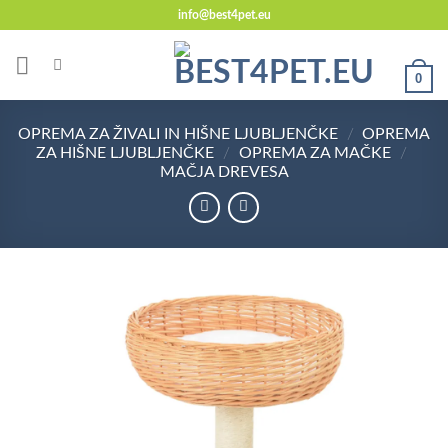
Skoči
info@best4pet.eu
na
vsebino
0
OPREMA ZA ŽIVALI IN HIŠNE LJUBLJENČKE
/
OPREMA
ZA HIŠNE LJUBLJENČKE
/
OPREMA ZA MAČKE
/
MAČJA DREVESA