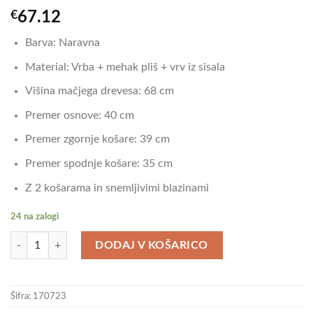
€
67.12
Barva: Naravna
Material: Vrba + mehak pliš + vrv iz sisala
Višina mačjega drevesa: 68 cm
Premer osnove: 40 cm
Premer zgornje košare: 39 cm
Premer spodnje košare: 35 cm
Z 2 košarama in snemljivimi blazinami
24 na zalogi
vidaXL Mačje drevo s praskalnikom iz sisala naravna vrba količina
DODAJ V KOŠARICO
Šifra:
170723