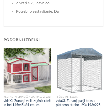
Z vrati s ključavnico
Potrebno sestavljanje: Da
PODOBNI IZDELKI
KLETKE IN BIVALIŠČA ZA MALE ŽIVALI
HIŠICE IN PESJAKI
vidaXL Zunanji velik zajčnik rdeč
vidaXL Zunanji pasji boks s
in bel 145x45x84 cm les
platneno streho 193x193x225