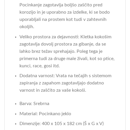
Pocinkanje zagotavlja boljšo zaščito pred
korozijo in je uporabno za izdelke, ki se bodo
uporabljali na prostem kot tudi v zahtevnih
okoljih.
Veliko prostora za dejavnosti: Kletka kokošim
zagotavlja dovolj prostora za gibanje, da se
lahko brez težav sprehajajo. Poleg tega je
primerna tudi za druge male živali, kot so ptice,
kunci, race, gosi itd.
Dodatna varnost: Vrata na tečajih s sistemom
zapiranja z zapahom zagotavljajo dodatno
varnost in zaščito za vaše kokoši.
Barva: Srebrna
Material: Pocinkano jeklo
Dimenzije: 400 x 105 x 182 cm (Š x G x V)