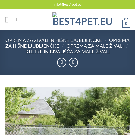
Skoči
info@best4pet.eu
na
vsebino
0
OPREMA ZA ŽIVALI IN HIŠNE LJUBLJENČKE
/
OPREMA
ZA HIŠNE LJUBLJENČKE
/
OPREMA ZA MALE ŽIVALI
/
KLETKE IN BIVALIŠČA ZA MALE ŽIVALI