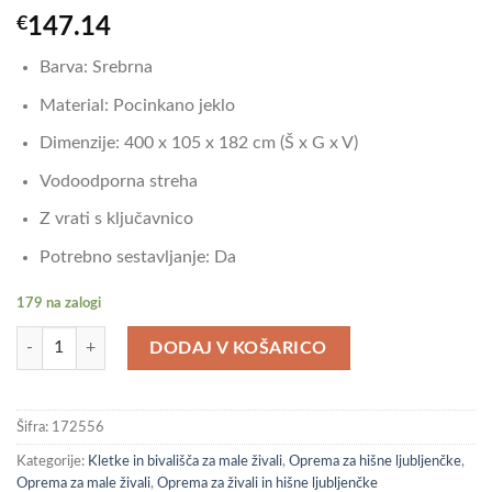
€
147.14
Barva: Srebrna
Material: Pocinkano jeklo
Dimenzije: 400 x 105 x 182 cm (Š x G x V)
Vodoodporna streha
Z vrati s ključavnico
Potrebno sestavljanje: Da
179 na zalogi
vidaXL Kokošnjak srebrn 400x105x182 cm pocinkano jeklo količina
DODAJ V KOŠARICO
Šifra:
172556
Kategorije:
Kletke in bivališča za male živali
,
Oprema za hišne ljubljenčke
,
Oprema za male živali
,
Oprema za živali in hišne ljubljenčke