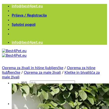
Skoči
info@best4pet.eu
na
vsebino
Prijava / Registracija
Splošni pogoji
info@best4pet.eu
Oprema za živali in hišne ljubljenčke
/
Oprema za hišne
ljubljenčke
/
Oprema za male živali
/
Kletke in bivališča za
male živali
Išči...
×
Išči...
×