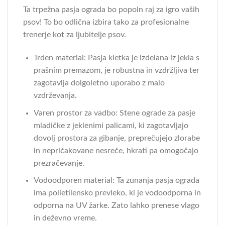
Ta trpežna pasja ograda bo popoln raj za igro vaših
psov! To bo odlična izbira tako za profesionalne
trenerje kot za ljubitelje psov.
Trden material: Pasja kletka je izdelana iz jekla s
prašnim premazom, je robustna in vzdržljiva ter
zagotavlja dolgoletno uporabo z malo
vzdrževanja.
Varen prostor za vadbo: Stene ograde za pasje
mladičke z jeklenimi palicami, ki zagotavljajo
dovolj prostora za gibanje, preprečujejo zlorabe
in nepričakovane nesreče, hkrati pa omogočajo
prezračevanje.
Vodoodporen material: Ta zunanja pasja ograda
ima polietilensko prevleko, ki je vodoodporna in
odporna na UV žarke. Zato lahko prenese vlago
in deževno vreme.