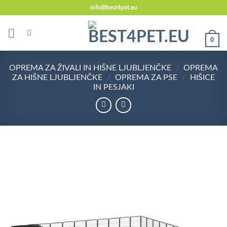
Skoči
info@best4pet.eu
na
vsebino
0
OPREMA ZA ŽIVALI IN HIŠNE LJUBLJENČKE
/
OPREMA
ZA HIŠNE LJUBLJENČKE
/
OPREMA ZA PSE
/
HIŠICE
IN PESJAKI