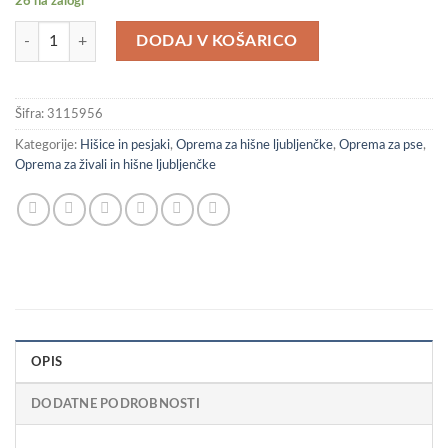
26 na zalogi
vidaXL Pasja ograda z 42 paneli črna 50x100 cm prašno barvano jeklo k
DODAJ V KOŠARICO
Šifra:
3115956
Kategorije:
Hišice in pesjaki
,
Oprema za hišne ljubljenčke
,
Oprema za pse
,
Oprema za živali in hišne ljubljenčke
OPIS
DODATNE PODROBNOSTI