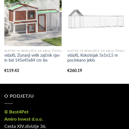
KLETKE IN BIVALIŠČA ZA MALE ŽIVALI
KLETKE IN BIVALIŠČA ZA MALE ŽIVALI
vidaXL Zunanji velik zajčnik rjav
vidaXL Kokošnjak 5x1x1,5 m
in bel 145x45x84 cm les
pocinkano jeklo
€
119.43
€
260.19
O PODJETJU
© Best4Pet
Amiro Invest d.o.o.
Cesta XIV.divizije 36,