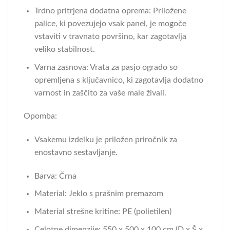
Trdno pritrjena dodatna oprema: Priložene
palice, ki povezujejo vsak panel, je mogoče
vstaviti v travnato površino, kar zagotavlja
veliko stabilnost.
Varna zasnova: Vrata za pasjo ogrado so
opremljena s ključavnico, ki zagotavlja dodatno
varnost in zaščito za vaše male živali.
Opomba:
Vsakemu izdelku je priložen priročnik za
enostavno sestavljanje.
Barva: Črna
Material: Jeklo s prašnim premazom
Material strešne kritine: PE (polietilen)
Celotne dimenzije: 550 x 500 x 100 cm (D x Š x