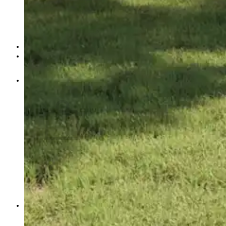
Mačje postelje
Oprema za male živali
Vozički za hišne ljubljenčke
Vsa oprema za hišne ljubljenčke
Košarica /
€
0.00
0
V košarici ni izdelkov.
Nazaj v trgovino
0