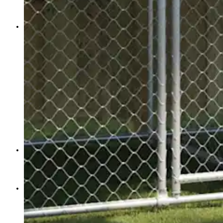
Mačja stranišča
Konji
Prehranski dodatki
Osnovna oskrba
Gibanje | Okretnost
Srce | Vitalnost
Imunska moč | Alergija | Škodljivci
Presnova | razstrupljanje
Zobje
Prebava
Koža
Male živali
Oprema
Oprema za pse
Mačja drevesa