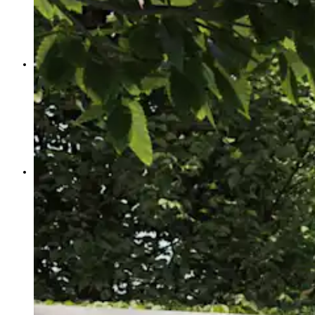
Zdravi ljubljenčki
Zakaj prehranska dopolnila
Nasveti za lastnike psov
Nasveti za lastnike mačk
Hranjenje mačk
PSI
Prehranski dodatki
Osnovna oskrba
Gibanje | Okretnost
Srce | Vitalnost
Imunska moč | Alergija | Škodljivci
Presnova | razstrupljanje
Zobje
Prebava
Koža