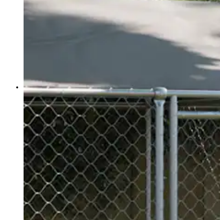
Prednosti NaturDrops izdelkov
Pasja hrana
Hrana
Oprema
Pasje ute
Hišice in pesjaki
Pasje postelje
Mačke
Prehranski dodatki
Osnovna oskrba
Gibanje | Okretnost
Srce | Vitalnost
Imunska moč | Alergija | Škodljivci
Presnova | razstrupljanje
Zobje
Prebava
Koža
Oprema za mačke
Mačja drevesa
Mačje postelje