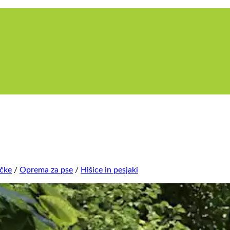
nčke
/
Oprema za pse
/
Hišice in pesjaki