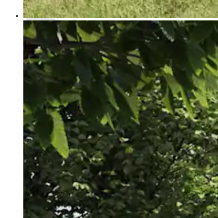
Košarica
V košarici ni izdelkov.
Nazaj v trgovino