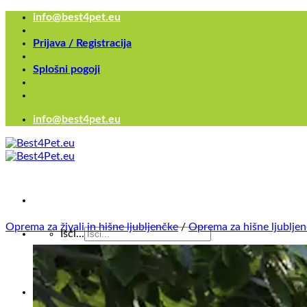
Skoči
info@best4pet.eu
na
vsebino
Prijava / Registracija
Splošni pogoji
info@best4pet.eu
Oprema za živali in hišne ljubljenčke
/
Oprema za hišne ljublje
Išči...
×
Išči...
×