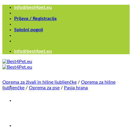
Skoči
info@best4pet.eu
na
vsebino
Prijava / Registracija
Splošni pogoji
info@best4pet.eu
Oprema za živali in hišne ljubljenčke
/
Oprema za hišne
ljubljenčke
/
Oprema za pse
/
Pasja hrana
Išči...
×
Išči...
×