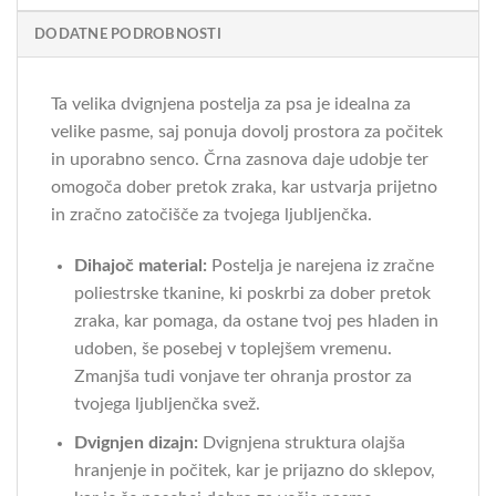
DODATNE PODROBNOSTI
Ta velika dvignjena postelja za psa je idealna za
velike pasme, saj ponuja dovolj prostora za počitek
in uporabno senco. Črna zasnova daje udobje ter
omogoča dober pretok zraka, kar ustvarja prijetno
in zračno zatočišče za tvojega ljubljenčka.
Dihajoč material:
Postelja je narejena iz zračne
poliestrske tkanine, ki poskrbi za dober pretok
zraka, kar pomaga, da ostane tvoj pes hladen in
udoben, še posebej v toplejšem vremenu.
Zmanjša tudi vonjave ter ohranja prostor za
tvojega ljubljenčka svež.
Dvignjen dizajn:
Dvignjena struktura olajša
hranjenje in počitek, kar je prijazno do sklepov,