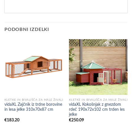
PODOBNI IZDELKI
KLETKE IN BIVALIŠČA ZA MALE ŽIVALI
KLETKE IN BIVALIŠČA ZA MALE ŽIVALI
vidaXL Zajčnik iz trdne borovine
vidaXL Kokošnjak z gnezdom
in lesa jelke 310x70x87 cm
rdeč 190x72x102 cm trden les
jelke
€
183.20
€
250.09