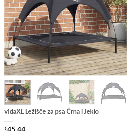
vidaXL Ležišče za psa Črna l Jeklo
€
45.44