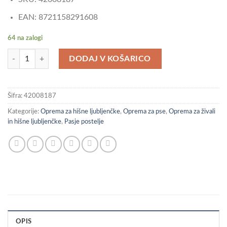
EAN: 8721158291608
64 na zalogi
vidaXL Ležišče za psa Črna l Jeklo količina
DODAJ V KOŠARICO
Šifra:
42008187
Kategorije:
Oprema za hišne ljubljenčke
,
Oprema za pse
,
Oprema za živali
in hišne ljubljenčke
,
Pasje postelje
OPIS