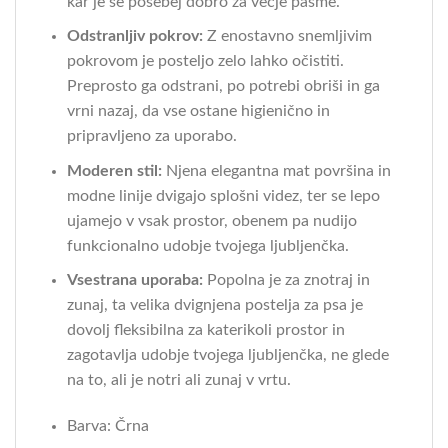
kar je še posebej dobro za večje pasme.
Odstranljiv pokrov:
Z enostavno snemljivim
pokrovom je posteljo zelo lahko očistiti.
Preprosto ga odstrani, po potrebi obriši in ga
vrni nazaj, da vse ostane higienično in
pripravljeno za uporabo.
Moderen stil:
Njena elegantna mat površina in
modne linije dvigajo splošni videz, ter se lepo
ujamejo v vsak prostor, obenem pa nudijo
funkcionalno udobje tvojega ljubljenčka.
Vsestrana uporaba:
Popolna je za znotraj in
zunaj, ta velika dvignjena postelja za psa je
dovolj fleksibilna za katerikoli prostor in
zagotavlja udobje tvojega ljubljenčka, ne glede
na to, ali je notri ali zunaj v vrtu.
Barva: Črna