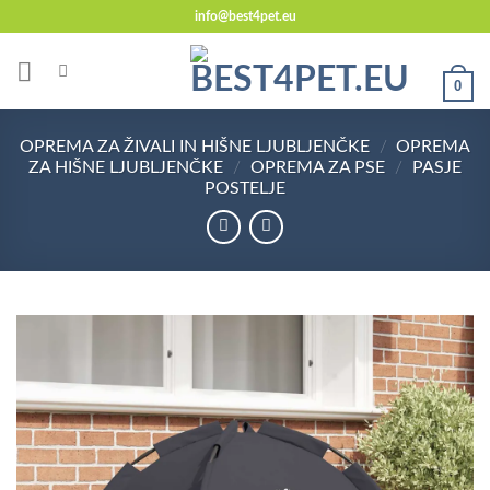
Skoči
info@best4pet.eu
na
vsebino
0
OPREMA ZA ŽIVALI IN HIŠNE LJUBLJENČKE
/
OPREMA
ZA HIŠNE LJUBLJENČKE
/
OPREMA ZA PSE
/
PASJE
POSTELJE