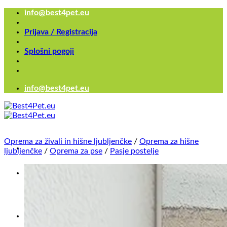
Skoči
info@best4pet.eu
na
vsebino
Prijava / Registracija
Splošni pogoji
info@best4pet.eu
Oprema za živali in hišne ljubljenčke
/
Oprema za hišne
ljubljenčke
/
Oprema za pse
/
Pasje postelje
Išči...
×
Išči...
×