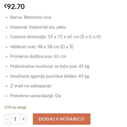
€
92.70
Barva: Betonsko siva
Material: Inženirski les, jeklo
Celotne dimenzije: 55 x 75 x 65 cm (Š x G x V)
Velikost vrat: 48 x 38 cm (D x Š)
Primerna dolžina psa: 65 cm
Maksimalna nosilnost za težo psa: 45 kg
Nosilnost zgornje površine kletke: 45 kg
Z vrati na zaklepanje
Potrebno sestavljanje: Da
134 na zalogi
vidaXL Boks za psa betonsko siva 55x75x65 cm inženirski les količina
DODAJ V KOŠARICO