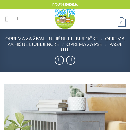
Skoči
info@best4pet.eu
na
vsebino
0
OPREMA ZA ŽIVALI IN HIŠNE LJUBLJENČKE
/
OPREMA
ZA HIŠNE LJUBLJENČKE
/
OPREMA ZA PSE
/
PASJE
UTE