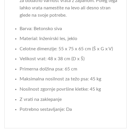
za dodatno varnost vrata z zapahom. Poleg tega
lahko vrata namestite na levo ali desno stran
glede na svoje potrebe.
Barva: Betonsko siva
Material: Inženirski les, jeklo
Celotne dimenzije: 55 x 75 x 65 cm (Š x G x V)
Velikost vrat: 48 x 38 cm (D x Š)
Primerna dolžina psa: 65 cm
Maksimalna nosilnost za težo psa: 45 kg
Nosilnost zgornje površine kletke: 45 kg
Z vrati na zaklepanje
Potrebno sestavljanje: Da