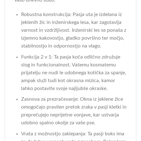
vašo dnevno sobo.
Robustna konstrukcija: Pasja uta je izdelana iz
jeklenih žic in inženirskega lesa, kar zagotavlja
varnost in vzdržljivost. Inženirski les se ponaša z
izjemno kakovostjo, gladko površino ter močjo,
stabilnostjo in odpornostjo na vlago.
Funkcija 2 v 1: Ta pasja koča odlično združuje
slog in funkcionalnost. Vašemu kosmatemu
prijatelju ne nudi le udobnega kotička za spanje,
ampak služi tudi kot okrasna mizica, kamor
lahko postavite svoje najljubše okraske.
Zasnova za prezračevanje: Okna iz jeklene žice
omogočajo pravilen pretok zraka v pasji kletki in
preprečujejo neprijetne vonjave, kar ustvarja
udobno spalno okolje za vaše pse.
Vrata z možnostjo zaklepanja: Ta pasji boks ima