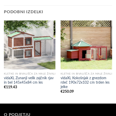
PODOBNI IZDELKI
KLETKE IN BIVALIŠČA ZA MALE ŽIVALI
KLETKE IN BIVALIŠČA ZA MALE ŽIVALI
vidaXL Zunanji velik zajčnik rjav
vidaXL Kokošnjak z gnezdom
in bel 145x45x84 cm les
rdeč 190x72x102 cm trden les
jelke
€
119.43
€
250.09
O PODJETJU