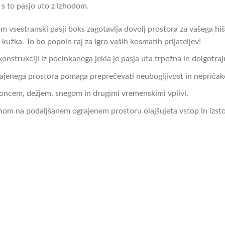
 s to pasjo uto z izhodom.
 vsestranski pasji boks zagotavlja dovolj prostora za vašega hiš
 kužka. To bo popoln raj za igro vaših kosmatih prijateljev!
onstrukciji iz pocinkanega jekla je pasja uta trpežna in dolgotraj
jenega prostora pomaga preprečevati neubogljivost in nepričak
 soncem, dežjem, snegom in drugimi vremenskimi vplivi.
pahom na podaljšanem ograjenem prostoru olajšujeta vstop in izst