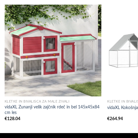
KLETKE IN BIVALIŠČA ZA MALE ŽIVALI
KLETKE IN BIVALI
vidaXL Zunanji velik zajčnik rdeč in bel 145x45x84
vidaXL Kokošnja
cm les
€
128.04
€
264.94