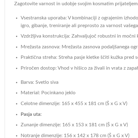
Zagotovite varnost in udobje svojim kosmatim prijateljem
Vsestranska uporaba: V kombinaciji z ograjenim izhodom
igro, gibanje, treniranje ali preprosto za varnost vašega
Vzdržljiva konstrukcija: Zahvaljujoč robustni in močni k
Mrežasta zasnova: Mrežasta zasnova podaljšanega ogra
Praktična streha: Streha pasje kletke ščiti kužka pred
Priročen dostop: Vhod v hišico za živali in vrata z za
Barva: Svetlo siva
Material: Pocinkano jeklo
Celotne dimenzije: 165 x 455 x 181 cm (Š x G x V)
Pasja uta:
Zunanje dimenzije: 165 x 153 x 181 cm (Š x G x V)
Notranje dimenzije: 156 x 142 x 178 cm (Š x G x V)