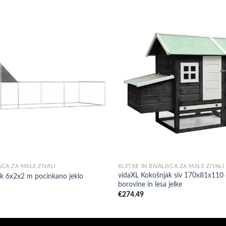
ŠČA ZA MALE ŽIVALI
KLETKE IN BIVALIŠČA ZA MALE ŽIVALI
vidaXL Kokošnjak siv 170x81x110 
k 6x2x2 m pocinkano jeklo
borovine in lesa jelke
€
274.49