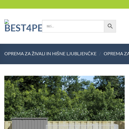
Skoči
na
vsebino
OPREMA ZA ŽIVALI IN HIŠNE LJUBLJENČKE
/
OPREMA ZA