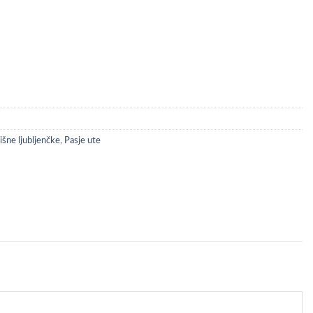
o količina
išne ljubljenčke
,
Pasje ute