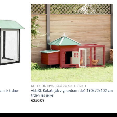
KLETKE IN BIVALIŠČA ZA MALE ŽIVALI
cm iz trdne
vidaXL Kokošnjak z gnezdom rdeč 190x72x102 cm
trden les jelke
€
250.09