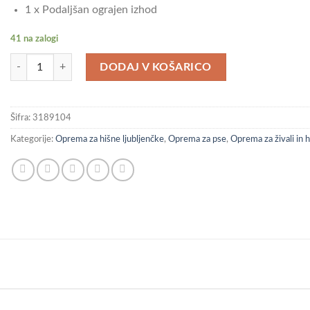
1 x Podaljšan ograjen izhod
41 na zalogi
vidaXL Pasja uta z izhodom svetlo siva 165x455x181 cm pocinkano jekl
DODAJ V KOŠARICO
Šifra:
3189104
Kategorije:
Oprema za hišne ljubljenčke
,
Oprema za pse
,
Oprema za živali in h