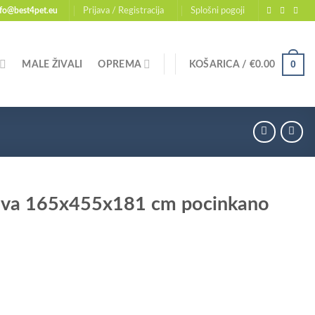
nfo@best4pet.eu
Prijava / Registracija
Splošni pogoji
0
MALE ŽIVALI
OPREMA
KOŠARICA /
€
0.00
 siva 165x455x181 cm pocinkano