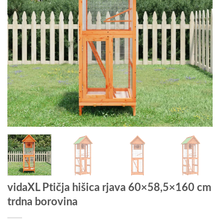
vidaXL Ptičja hišica rjava 60×58,5×160 cm
trdna borovina