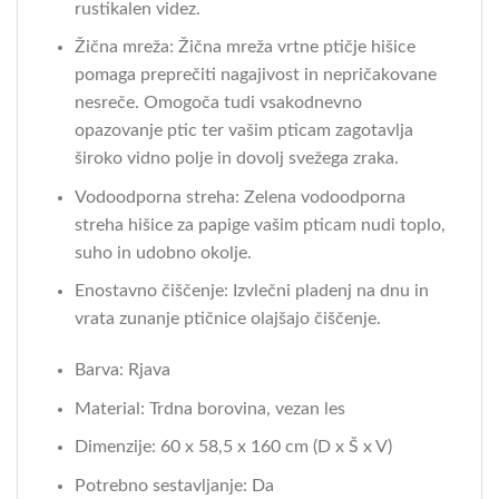
rustikalen videz.
Žična mreža: Žična mreža vrtne ptičje hišice
pomaga preprečiti nagajivost in nepričakovane
nesreče. Omogoča tudi vsakodnevno
opazovanje ptic ter vašim pticam zagotavlja
široko vidno polje in dovolj svežega zraka.
Vodoodporna streha: Zelena vodoodporna
streha hišice za papige vašim pticam nudi toplo,
suho in udobno okolje.
Enostavno čiščenje: Izvlečni pladenj na dnu in
vrata zunanje ptičnice olajšajo čiščenje.
Barva: Rjava
Material: Trdna borovina, vezan les
Dimenzije: 60 x 58,5 x 160 cm (D x Š x V)
Potrebno sestavljanje: Da