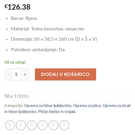
€
126.38
Barva: Rjava
Material: Trdna borovina, vezan les
Dimenzije: 60 x 58,5 x 160 cm (D x Š x V)
Potrebno sestavljanje: Da
68 na zalogi
vidaXL Ptičja hišica rjava 60x58,5x160 cm trdna borovina količina
DODAJ V KOŠARICO
Šifra:
172255
Kategorije:
Oprema za hišne ljubljenčke
,
Oprema za ptice
,
Oprema za živali
in hišne ljubljenčke
,
Ptičje kletke in stojala