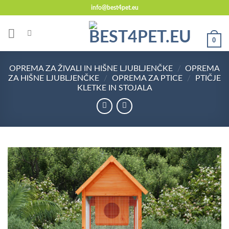
Skoči
info@best4pet.eu
na
vsebino
0
OPREMA ZA ŽIVALI IN HIŠNE LJUBLJENČKE
/
OPREMA
ZA HIŠNE LJUBLJENČKE
/
OPREMA ZA PTICE
/
PTIČJE
KLETKE IN STOJALA