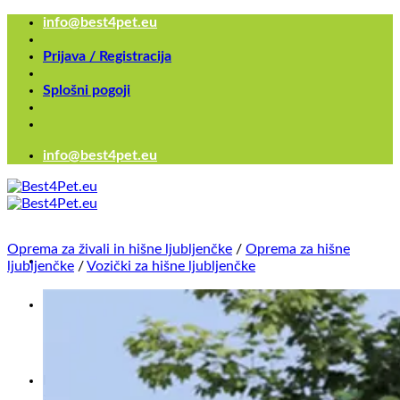
Skoči
info@best4pet.eu
na
vsebino
Prijava / Registracija
Splošni pogoji
info@best4pet.eu
Oprema za živali in hišne ljubljenčke
/
Oprema za hišne
ljubljenčke
/
Vozički za hišne ljubljenčke
Išči...
×
Išči...
×