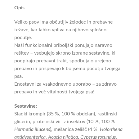
Opis
Veliko psov ima občutljiv želodec in prebavne
težave, kar lahko vpliva na njihovo splošno
počutje.
Naši funkcionalni priboljški ponujajo naravno
rešitev – vsebujejo skrbno izbrane sestavine, ki
podpirajo prebavni trakt, spodbujajo urejeno
prebavo in prispevajo k boljšemu počutju tvojega
psa.
Enostavni za vsakodnevno uporabo – za zdravo
prebavo in več vitalnosti tvojega psa!
Sestavine:
Sladki krompir (35 %, 100 % obdelan), rastlinski
glicerin, proteinski vir iz insektov (10 %, 100 %
Hermetia illucens
), mešanica zelišč (4 %,
Holorrhena
antidysenterica
,
Acacia nilotica
,
Cyperus rotundus
,