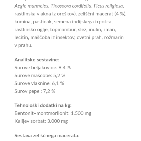
Aegle marmelos
,
Tinospora cordifolia
,
Ficus religiosa
,
rastlinska vlakna iz oreškov), zeliščni macerat (4 %),
kumina, pastinak, semena indijskega trpotca,
rastlinsko oglje, topinambur, slez, inulin, rman,
lecitin, maščoba iz insektov, cvetni prah, rožmarin
v prahu.
Analitske sestavine:
Surove beljakovine: 9,4 %
Surove maščobe: 5,2 %
Surove vlaknine: 6,1 %
Surov pepel: 7,2 %
Tehnološki dodatki na kg:
Bentonit–montmorilonit: 1.500 mg
Kalijev sorbat: 3.000 mg
Sestava zeliščnega macerata: