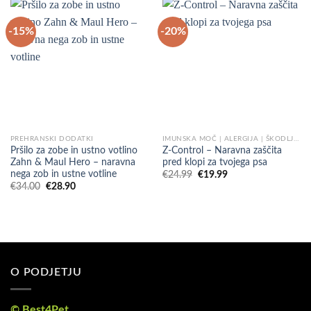
-15%
-20%
PREHRANSKI DODATKI
IMUNSKA MOČ | ALERGIJA | ŠKODLJIVCI
Pršilo za zobe in ustno votlino
Z-Control – Naravna zaščita
Zahn & Maul Hero – naravna
pred klopi za tvojega psa
nega zob in ustne votline
Izvirna
Trenutna
€
24.99
€
19.99
cena
cena
Izvirna
Trenutna
€
34.00
€
28.90
je
je:
cena
cena
bila:
€19.99.
je
je:
€24.99.
bila:
€28.90.
€34.00.
O PODJETJU
© Best4Pet