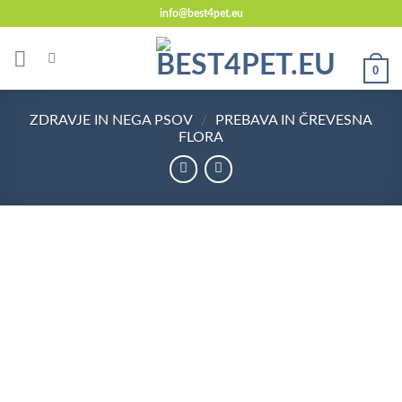
Skoči
info@best4pet.eu
na
vsebino
0
ZDRAVJE IN NEGA PSOV
/
PREBAVA IN ČREVESNA
FLORA