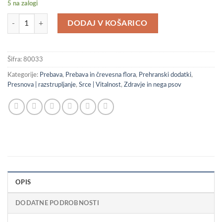
5 na zalogi
Podpora za prebavo in boljše počutje - Magen & Darm Buddy – Osnova z
DODAJ V KOŠARICO
Šifra:
80033
Kategorije:
Prebava
,
Prebava in črevesna flora
,
Prehranski dodatki
,
Presnova | razstrupljanje
,
Srce | Vitalnost
,
Zdravje in nega psov
OPIS
DODATNE PODROBNOSTI