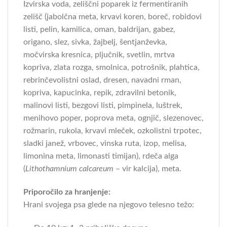
Izvirska voda, zeliščni poparek iz fermentiranih
zelišč (jabolčna meta, krvavi koren, boreč, robidovi
listi, pelin, kamilica, oman, baldrijan, gabez,
origano, slez, sivka, žajbelj, šentjanževka,
močvirska kresnica, pljučnik, svetlin, mrtva
kopriva, zlata rozga, smolnica, potrošnik, plahtica,
rebrinčevolistni oslad, dresen, navadni rman,
kopriva, kapucinka, repik, zdravilni betonik,
malinovi listi, bezgovi listi, pimpinela, luštrek,
menihovo poper, poprova meta, ognjič, slezenovec,
rožmarin, rukola, krvavi mleček, ozkolistni trpotec,
sladki janež, vrbovec, vinska ruta, izop, melisa,
limonina meta, limonasti timijan), rdeča alga
(
Lithothamnium calcareum
– vir kalcija), meta.
Priporočilo za hranjenje:
Hrani svojega psa glede na njegovo telesno težo: