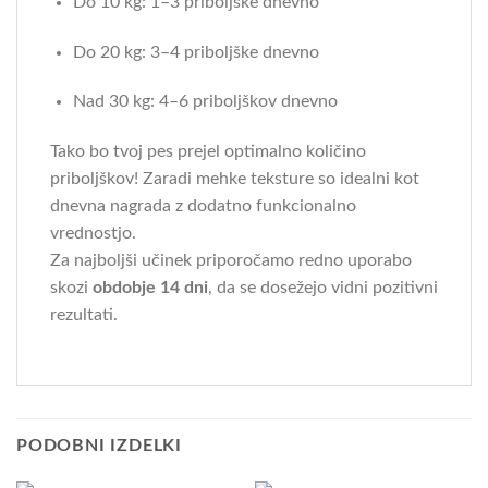
Do 10 kg: 1–3 priboljške dnevno
Do 20 kg: 3–4 priboljške dnevno
Nad 30 kg: 4–6 priboljškov dnevno
Tako bo tvoj pes prejel optimalno količino
priboljškov! Zaradi mehke teksture so idealni kot
dnevna nagrada z dodatno funkcionalno
vrednostjo.
Za najboljši učinek priporočamo redno uporabo
skozi
obdobje 14 dni
, da se dosežejo vidni pozitivni
rezultati.
PODOBNI IZDELKI