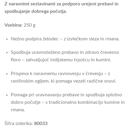
Z naravnimi sestavinami za podporo urejeni prebavi in
spodbujanje dobrega počutja.
Vsebina:
250 g
Nežno podpira želodec – z izvlečkom sleza in rmana.
Spodbuja uravnoteženo prebavo in zdravo črevesno
floro – zahvaljujoč indijskemu trpotcu in kumini.
Prispeva k naravnemu ravnovesju v črevesju – z
rastlinskim ogljem, ki pomaga vezati različne snovi.
Pomaga pri uravnavanju prebave in spodbuja splošno
dobro počutje – s tradicionalno kombinacijo kumine in
rmana.
Šifra izderlka:
80033