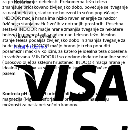
za preprečevanje debelosti. Prekomerna teža telesa
Košarica
zmanjšuje pričakovano življenjsko dobo, povečuje se tveganje
za nastanek raka, sladkorne bolezeni in srčno popuščanje.
INDOOR mačja hrana ima nizko raven energije za nadzor
fizičnega stanja mačk živečih v notranjih prostorih. Posebna
sestava INDOOR mačje hrane zmanjša tveganje za nekatere
bolezni in poenostavlja nadzor nad telesno težo. Idealno
V košarici ni izdelkov.
stanje telesa podaljša življenjsko dobo in zmanjša tveganje za
hude bolezni. INDOOR mačjo hrano je treba ponuditi
Nazaj v trgovino
posamezni mački v količini, za katero je idealna teža dosežena
in vzdrževana. V INDOORU so dodane dodatne hranilne snovi
(lososovo olje) za sklepni hrustanec. INDOOR mačja hrana je
idealna prehrana za sterilizirane in kastrirane mačke vseh
pasem.
Kontrola pH urina
(pH urina približno 6.3, nizka raven
magnezija (Mg) in fosforja (P)): prispeva k zmanjšanju
možnosti za nastanek sečnih kamnov.