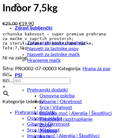
Indoor 7,5kg
Izvirna
Trenutna
€
25.00
€
19.90
Zdravi ljubljenčki
cena
cena
je
je:
bila:
€19.90.
Zakaj prehranska dopolnila
€25.00.
Teža:7,5kg
Nasveti za lastnike psov
Nasveti za lastnike mačk
Ni na zalogi
Hranjenje mačk
Šifra:
PRO002-07-00003
Kategorija:
Hrana za pse
Išči..
PSI
Išči...
×
Prehranski dodatki
Osnovna oskrba
Kategorije izdelkov
Gibanje | Okretnost
Srce | Vitalnost
Prehranski dodatki
Imunska moč | Alergija | Škodljivci
Osnovna oskrba
Presnova | razstrupljanje
Gibanje | Okretnost
Zobje
Srce | Vitalnost
Prebava
Imunska moč | Alergija | Škodljivci
Koža