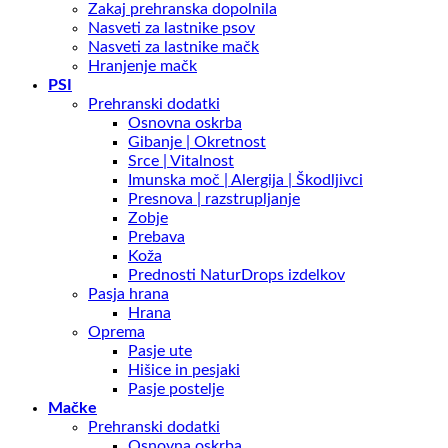
Zakaj prehranska dopolnila
Nasveti za lastnike psov
Nasveti za lastnike mačk
Hranjenje mačk
PSI
Prehranski dodatki
Osnovna oskrba
Gibanje | Okretnost
Srce | Vitalnost
Imunska moč | Alergija | Škodljivci
Presnova | razstrupljanje
Zobje
Prebava
Koža
Prednosti NaturDrops izdelkov
Pasja hrana
Hrana
Oprema
Pasje ute
Hišice in pesjaki
Pasje postelje
Mačke
Prehranski dodatki
Osnovna oskrba