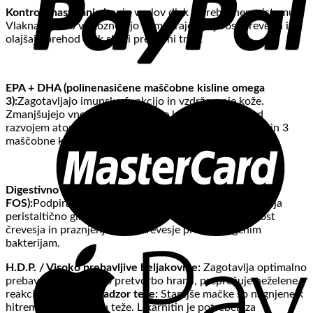
Kontrola nastajanja kep
in vozlov dlak v prebavnem sistemu:
Vlakna z nizko viskoznostjo stimulirajo gibljivost črevesja in
olajšajo prehod dlak skozi prebavni trakt
EPA + DHA (polinenasičene maščobne kisline omega
3):
Zagotavljajo imunsko funkcijo in vzdrževanje kože.
Zmanjšujejo vnetne reakcije, ki se lahko pojavijo med
razvojem atopijskih bolezni in osteoartritisa. Omega 6 in 3
maščobne kisline so prisotne v idealnem razmerju 5: 1.
Digestivno zdravje, obogateno s prebiotiki (MOS +
FOS):
Podpira rast koristnih bakterij v črevesju. Spodbuja
peristaltično gibanje, ki ima pozitiven vpliv na aktivnost
črevesja in praznjenje. Ščiti črevesje proti patogenim
bakterijam.
H.D.P. / Visoko prebavljive beljakovine:
Zagotavlja optimalno
prebavo in učinkovito pretvorbo hranil, preprečuje neželene
reakcije na hrano.
Nadzor teže:
Starejše mačke so nagnjene k
hitremu pridobivanju teže. L-karnitin je potreben za