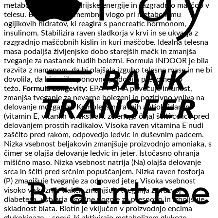
metabolizem mitohondrijske energije in razgradnjo maščob v
telesu. Biotin igra pomembno vlogo pri metabolizmu
ogljikovih hidratov, ki reagira s pancreatic hormonom,
insulinom. Stabilizira raven sladkorja v krvi in ​​se ukvarja z
razgradnjo maščobnih kislin in kuri maščobe. Idealna telesna
masa podaljša življenjsko dobo starejših mačk in zmanjša
tveganje za nastanek hudih bolezni. Formula INDOOR je bila
razvita z namenom, da bi olajšala izgubo telesne mase in ne bi
dovolila, da bi mačka ponovno pridobila prekomerno
težo.
Formula Longevity:
EPA + DHA povečuje imunost,
zmanjša tveganje za nevarne bolezeni in pozitivno vpliva na
delovanje možganov. Kompleks naravnih antioksidantov
(vitamin E, vitamin C, ekstrakt zelenega čaja) ščiti celice pred
delovanjem prostih radikalov. Visoka raven vitamina E nudi
zaščito pred rakom, odpovedjo ledvic in duševnim padcem.
Nizka vsebnost beljakovin zmanjšuje proizvodnjo amoniaka, s
čimer se olajša delovanje ledvic in jeter. Istočasno ohranja
mišično maso. Nizka vsebnost natrija (Na) olajša delovanje
srca in ščiti pred srčnim popuščanjem. Nizka raven fosforja
(P) zmanjšuje tveganje za odpoved jeter. Visoka vsebnost
visoko viskoznih vlaken zmanjšuje tveganja za razvoj
diabetesa, ustvarja ugodne pogoje za presnovo in izboljšuje
skladnost blata. Biotin je vključen v proizvodnjo encima
glukokinaze – snovi, ki aktivirajo metabolizem glukoze.