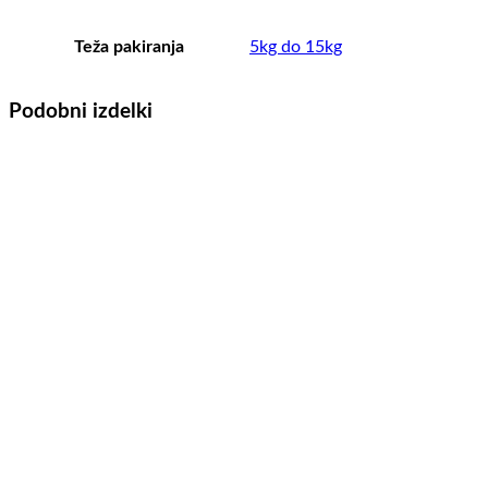
Teža pakiranja
5kg do 15kg
Podobni izdelki