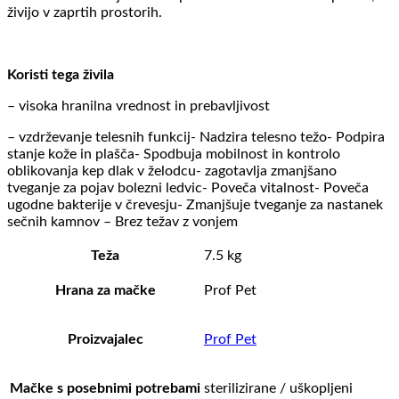
živijo v zaprtih prostorih.
Koristi tega živila
– visoka hranilna vrednost in prebavljivost
– vzdrževanje telesnih funkcij- Nadzira telesno težo- Podpira
stanje kože in plašča- Spodbuja mobilnost in kontrolo
oblikovanja kep dlak v želodcu- zagotavlja zmanjšano
tveganje za pojav bolezni ledvic- Poveča vitalnost- Poveča
ugodne bakterije v črevesju- Zmanjšuje tveganje za nastanek
sečnih kamnov – Brez težav z vonjem
Teža
7.5 kg
Hrana za mačke
Prof Pet
Proizvajalec
Prof Pet
Mačke s posebnimi potrebami
sterilizirane / uškopljeni