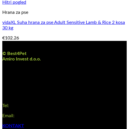
Hitri pogled
Hrana za pse
vidaXL Suha hrana za pse Adult Sensitive Lamb & Rice 2 kosa
30 kg
€
102.26
O podjetju
© Best4Pet
Amiro Invest d.o.o.
Cesta XIV.divizije 36,
2000 Maribor, Slovenija
Davčna številka: SI26609924
Matična številka: 8301565000
Pomoč za uporabnike
Tel:
+386 41 380 655
Email:
info@best4pet.hr
KONTAKT