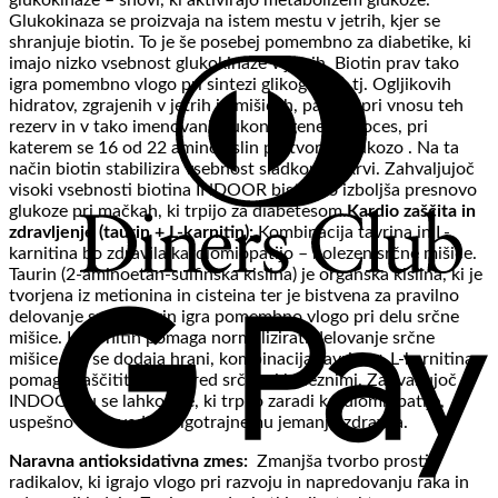
Glukokinaza se proizvaja na istem mestu v jetrih, kjer se
shranjuje biotin. To je še posebej pomembno za diabetike, ki
imajo nizko vsebnost glukokinaze v jetrih. Biotin prav tako
igra pomembno vlogo pri sintezi glikogenov, tj. Ogljikovih
hidratov, zgrajenih v jetrih in mišicah, pa tudi pri vnosu teh
rezerv in v tako imenovani glukoneogenezi, proces, pri
katerem se 16 od 22 aminokislin pretvori v glukozo . Na ta
način biotin stabilizira vsebnost sladkorja v krvi. Zahvaljujoč
visoki vsebnosti biotina INDOOR bistveno izboljša presnovo
glukoze pri mačkah, ki trpijo za diabetesom.
Kardio zaščita in
zdravljenje (taurin + L-karnitin):
Kombinacija tavrina in L-
karnitina bo zdravila kardiomiopatijo – bolezen srčne mišice.
Taurin (2-aminoetan-sulfinska kislina) je organska kislina, ki je
tvorjena iz metionina in cisteina ter je bistvena za pravilno
delovanje srca. Taurin igra pomembno vlogo pri delu srčne
mišice. L-karnitin pomaga normalizirati delovanje srčne
mišice. Ko se dodaja hrani, kombinacija tavrina + L-karnitina
pomaga zaščititi živali pred srčnimi boleznimi. Zahvaljujoč
INDOOR-u se lahko vse, ki trpijo zaradi kardiomiopatije,
uspešno odpovedo dolgotrajnemu jemanju zdravila.
Naravna antioksidativna zmes:
Zmanjša tvorbo prostih
radikalov, ki igrajo vlogo pri razvoju in napredovanju raka in