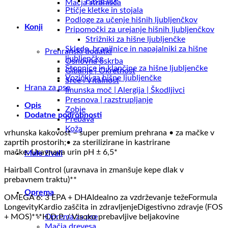
Pasje ute
Mačja stranišča
Ptičje kletke in stojala
Podloge za učenje hišnih ljubljenčkov
Konji
Pripomočki za urejanje hišnih ljubljenčkov
Strižniki za hišne ljubljenčke
Sklede, hranilnice in napajalniki za hišne
Prehranski dodatki
ljubljenčke
Osnovna oskrba
Stopnice in klančine za hišne ljubljenčke
Gibanje | Okretnost
Vozički za hišne ljubljenčke
Srce | Vitalnost
Hrana za pse
Imunska moč | Alergija | Škodljivci
Presnova | razstrupljanje
Opis
Zobje
Dodatne podrobnosti
Prebava
Koža
vrhunska kakovost – super premium prehrana • za mačke v
zaprtih prostorih;• za sterilizirane in kastrirane
mačke; Uravnava urin pH ± 6,5*
Male živali
Hairball Control (uravnava in zmanšuje kepe dlak v
prebavnem traktu)**
Oprema
OMEGA 6: 3 EPA + DHAIdealno za vzdrževanje težeFormula
LongevityKardio zaščita in zdravljenjeDigestivno zdravje (FOS
+ MOS)***H.D.P. / Visoko prebavljive beljakovine
Oprema za pse
Mačja drevesa