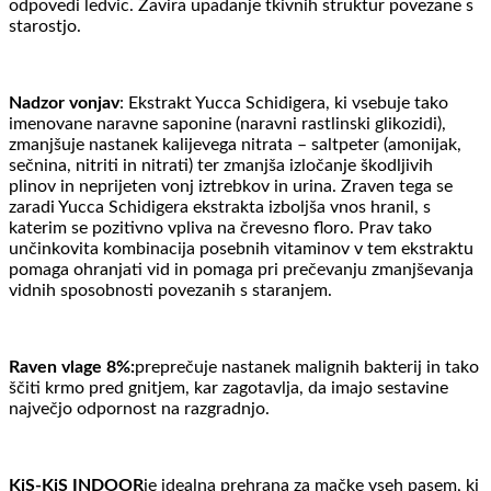
odpovedi ledvic. Zavira upadanje tkivnih struktur povezane s
starostjo.
Nadzor vonjav
: Ekstrakt Yucca Schidigera, ki vsebuje tako
imenovane naravne saponine (naravni rastlinski glikozidi),
zmanjšuje nastanek kalijevega nitrata – saltpeter (amonijak,
sečnina, nitriti in nitrati) ter zmanjša izločanje škodljivih
plinov in neprijeten vonj iztrebkov in urina. Zraven tega se
zaradi Yucca Schidigera ekstrakta izboljša vnos hranil, s
katerim se pozitivno vpliva na črevesno floro. Prav tako
unčinkovita kombinacija posebnih vitaminov v tem ekstraktu
pomaga ohranjati vid in pomaga pri prečevanju zmanjševanja
vidnih sposobnosti povezanih s staranjem.
Raven vlage 8%:
preprečuje nastanek malignih bakterij in tako
ščiti krmo pred gnitjem, kar zagotavlja, da imajo sestavine
največjo odpornost na razgradnjo.
KiS-KiS INDOOR
je idealna prehrana za mačke vseh pasem, ki