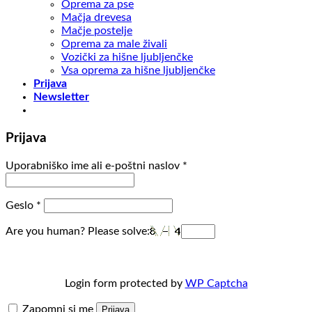
Oprema za pse
Mačja drevesa
Mačje postelje
Oprema za male živali
Vozički za hišne ljubljenčke
Vsa oprema za hišne ljubljenčke
Prijava
Newsletter
Prijava
Uporabniško ime ali e-poštni naslov
*
Geslo
*
Are you human? Please solve:
Login form protected by
WP Captcha
Zapomni si me
Prijava