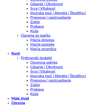
Gibanje | Okretnost
Srce | Vitalnost
Imunska moč | Alergija | Škodljivci
Presnova | razstrupljanje
Zobje
Prebava
Koža
Oprema za mačke
Mačja drevesa
Mačje postelje
Mačja stranišča
Konji
Prehranski dodatki
Osnovna oskrba
Gibanje | Okretnost
Srce | Vitalnost
Imunska moč | Alergija | Škodljivci
Presnova | razstrupljanje
Zobje
Prebava
Koža
Male živali
Oprema