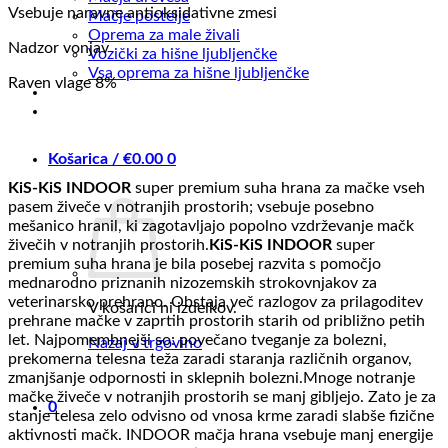
Vsebuje naravne antioksidativne zmesi
Mačje postelje
Oprema za male živali
Nadzor vonjav
Vozički za hišne ljubljenčke
Vsa oprema za hišne ljubljenčke
Raven vlage 8%
Košarica /
€
0.00
0
KiS-KiS INDOOR
super premium suha hrana za mačke vseh
pasem živeče v notranjih prostorih; vsebuje posebno
mešanico hranil, ki zagotavljajo popolno vzdrževanje mačk
živečih v notranjih prostorih.
KiS-KiS INDOOR
super
premium suha hrana je bila posebej razvita s pomočjo
mednarodno priznanih nizozemskih strokovnjakov za
veterinarsko prehrano. Obstaja več razlogov za prilagoditev
V košarici ni izdelkov.
prehrane mačke v zaprtih prostorih starih od približno petih
let. Najpomembnejši so: povečano tveganje za bolezni,
Nazaj v trgovino
prekomerna telesna teža zaradi staranja različnih organov,
zmanjšanje odpornosti in sklepnih bolezni.Mnoge notranje
mačke živeče v notranjih prostorih se manj gibljejo. Zato je za
0
stanje telesa zelo odvisno od vnosa krme zaradi slabše fizične
aktivnosti mačk. INDOOR mačja hrana vsebuje manj energije