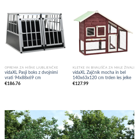
OPREMA ZA HIŠNE LJUBLJENČKE
KLETKE IN BIVALIŠČA ZA MALE ŽIVALI
vidaXL Pasji boks z dvojnimi
vidaXL Zajčnik mocha in bel
vrati 94x88x69 cm
140x63x120 cm trden les jelke
€
186.76
€
127.99