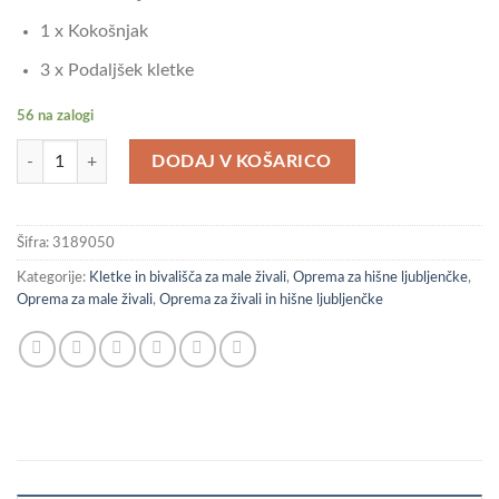
1 x Kokošnjak
3 x Podaljšek kletke
56 na zalogi
vidaXL Kokošnjak s streho antracitna 403x98x90 cm pocinkano jeklo ko
DODAJ V KOŠARICO
Šifra:
3189050
Kategorije:
Kletke in bivališča za male živali
,
Oprema za hišne ljubljenčke
,
Oprema za male živali
,
Oprema za živali in hišne ljubljenčke