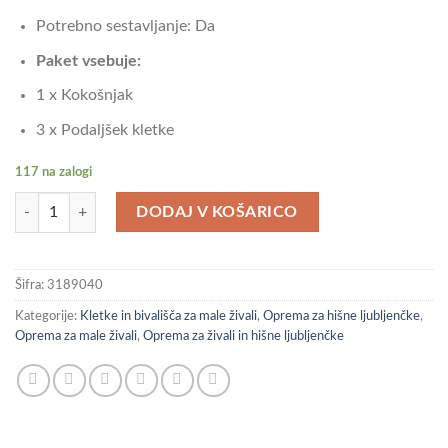
Potrebno sestavljanje: Da
Paket vsebuje:
1 x Kokošnjak
3 x Podaljšek kletke
117 na zalogi
vidaXL Kokošnjak s streho antracitna 403x98x90 cm pocinkano jeklo ko
DODAJ V KOŠARICO
Šifra:
3189040
Kategorije:
Kletke in bivališča za male živali
,
Oprema za hišne ljubljenčke
,
Oprema za male živali
,
Oprema za živali in hišne ljubljenčke