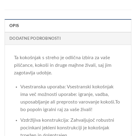
OPIS
DODATNE PODROBNOSTI
Ta kokošnjak s streho je odlična izbira za vaše
piščance, kokoši in druge majhne živali, saj jim
zagotavlja udobje.
Vsestranska uporaba: Vsestranski kokošnjak
ima več možnosti uporabe: igranje, vadba,
usposabljanje ali preprosto varovanje kokoši.To
bo popoln igralni raj za vaše živali!
Vzdržljiva konstrukcija: Zahvaljujoč robustni
pocinkani jekleni konstrukciji je kokošnjak
trpežen in dolgotrajen.