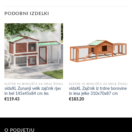
PODOBNI IZDELKI
KLETKE IN BIVALIŠČA ZA MALE ŽIVALI
KLETKE IN BIVALIŠČA ZA MALE ŽIVALI
vidaXL Zunanji velik zajčnik rjav
vidaXL Zajčnik iz trdne borovine
in bel 145x45x84 cm les
in lesa jelke 310x70x87 cm
€
119.43
€
183.20
O PODJETJU