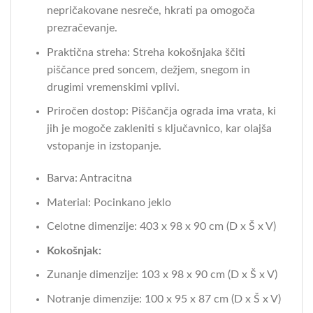
nepričakovane nesreče, hkrati pa omogoča
prezračevanje.
Praktična streha: Streha kokošnjaka ščiti
piščance pred soncem, dežjem, snegom in
drugimi vremenskimi vplivi.
Priročen dostop: Piščančja ograda ima vrata, ki
jih je mogoče zakleniti s ključavnico, kar olajša
vstopanje in izstopanje.
Barva: Antracitna
Material: Pocinkano jeklo
Celotne dimenzije: 403 x 98 x 90 cm (D x Š x V)
Kokošnjak:
Zunanje dimenzije: 103 x 98 x 90 cm (D x Š x V)
Notranje dimenzije: 100 x 95 x 87 cm (D x Š x V)