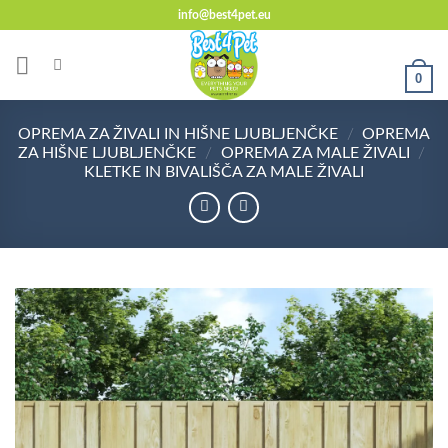
Skoči
info@best4pet.eu
na
vsebino
0
OPREMA ZA ŽIVALI IN HIŠNE LJUBLJENČKE
/
OPREMA
ZA HIŠNE LJUBLJENČKE
/
OPREMA ZA MALE ŽIVALI
/
KLETKE IN BIVALIŠČA ZA MALE ŽIVALI