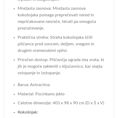
Mrežasta zasnova: Mrežasta zasnova
kokošnjaka pomaga preprečevati nered in
nepričakovane nesreče, hkrati pa omogoča
prezračevanje.
Praktična streha: Streha kokošnjaka ščiti
piščance pred soncem, dežjem, snegom in
drugimi vremenskimi vplivi.
Priročen dostop: Piščančja ograda ima vrata, ki
jih je mogoče zakleniti s ključavnico, kar olajša
vstopanje in izstopanje.
Barva: Antracitna
Material: Pocinkano jeklo
Celotne dimenzije: 403 x 98 x 90 cm (D x Š x V)
Kokošnjak: