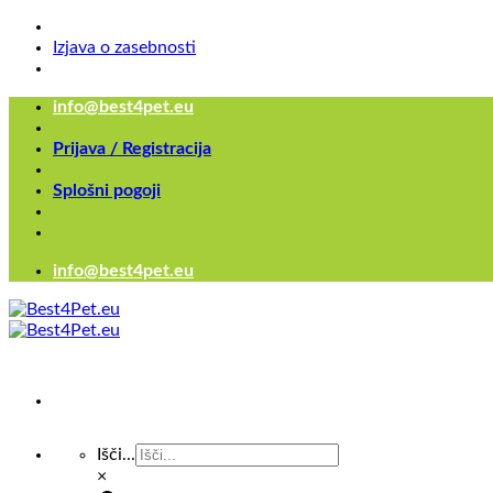
Izjava o zasebnosti
Skoči
info@best4pet.eu
na
vsebino
Prijava / Registracija
Splošni pogoji
info@best4pet.eu
Išči...
×