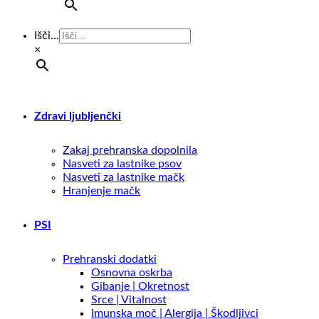
Išči...
×
Zdravi ljubljenčki
Zakaj prehranska dopolnila
Nasveti za lastnike psov
Nasveti za lastnike mačk
Hranjenje mačk
PSI
Prehranski dodatki
Osnovna oskrba
Gibanje | Okretnost
Srce | Vitalnost
Imunska moč | Alergija | Škodljivci