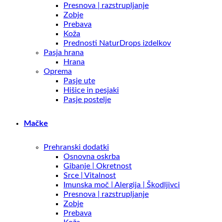
Presnova | razstrupljanje
Zobje
Prebava
Koža
Prednosti NaturDrops izdelkov
Pasja hrana
Hrana
Oprema
Pasje ute
Hišice in pesjaki
Pasje postelje
Mačke
Prehranski dodatki
Osnovna oskrba
Gibanje | Okretnost
Srce | Vitalnost
Imunska moč | Alergija | Škodljivci
Presnova | razstrupljanje
Zobje
Prebava