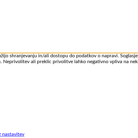
služijo shranjevanju in/ali dostopu do podatkov o napravi. Soglas
. Neprivolitev ali preklic privolitve lahko negativno vpliva na ne
z nastavitev