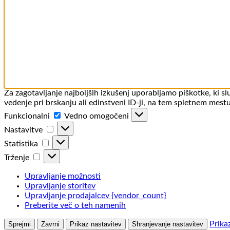
Za zagotavljanje najboljših izkušenj uporabljamo piškotke, ki 
vedenje pri brskanju ali edinstveni ID-ji, na tem spletnem mestu
Funkcionalni
Funkcionalni
Vedno omogočeni
Nastavitve
Nastavitve
Statistika
Statistika
Trženje
Trženje
Upravljanje možnosti
Upravljanje storitev
Upravljanje prodajalcev {vendor_count}
Preberite več o teh namenih
Prika
Sprejmi
Zavrni
Prikaz nastavitev
Shranjevanje nastavitev