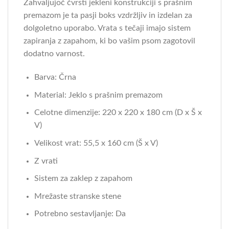
Zahvaljujoč čvrsti jekleni konstrukciji s prašnim
premazom je ta pasji boks vzdržljiv in izdelan za
dolgoletno uporabo. Vrata s tečaji imajo sistem
zapiranja z zapahom, ki bo vašim psom zagotovil
dodatno varnost.
Barva: Črna
Material: Jeklo s prašnim premazom
Celotne dimenzije: 220 x 220 x 180 cm (D x Š x
V)
Velikost vrat: 55,5 x 160 cm (Š x V)
Z vrati
Sistem za zaklep z zapahom
Mrežaste stranske stene
Potrebno sestavljanje: Da