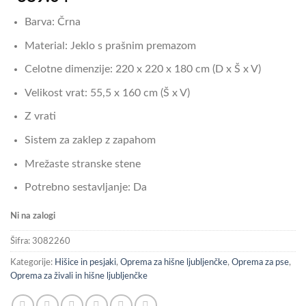
Barva: Črna
Material: Jeklo s prašnim premazom
Celotne dimenzije: 220 x 220 x 180 cm (D x Š x V)
Velikost vrat: 55,5 x 160 cm (Š x V)
Z vrati
Sistem za zaklep z zapahom
Mrežaste stranske stene
Potrebno sestavljanje: Da
Ni na zalogi
Šifra:
3082260
Kategorije:
Hišice in pesjaki
,
Oprema za hišne ljubljenčke
,
Oprema za pse
,
Oprema za živali in hišne ljubljenčke