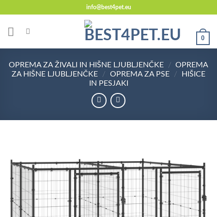
Skoči
info@best4pet.eu
na
vsebino
0
OPREMA ZA ŽIVALI IN HIŠNE LJUBLJENČKE
/
OPREMA
ZA HIŠNE LJUBLJENČKE
/
OPREMA ZA PSE
/
HIŠICE
IN PESJAKI