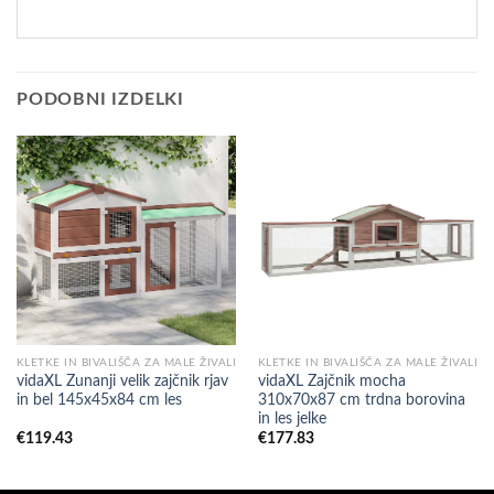
PODOBNI IZDELKI
KLETKE IN BIVALIŠČA ZA MALE ŽIVALI
KLETKE IN BIVALIŠČA ZA MALE ŽIVALI
vidaXL Zunanji velik zajčnik rjav
vidaXL Zajčnik mocha
in bel 145x45x84 cm les
310x70x87 cm trdna borovina
in les jelke
€
119.43
€
177.83