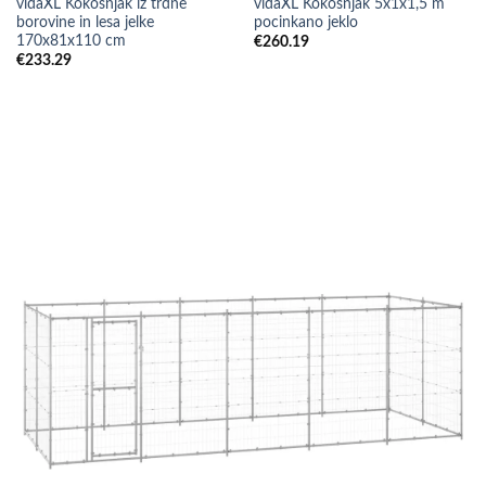
vidaXL Kokošnjak iz trdne
vidaXL Kokošnjak 5x1x1,5 m
borovine in lesa jelke
pocinkano jeklo
170x81x110 cm
€
260.19
€
233.29