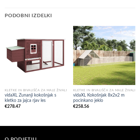
PODOBNI IZDELKI
KLETKE IN BIVALIŠČA ZA MALE ŽIVALI
KLETKE IN BIVALIŠČA ZA MALE ŽIVALI
vidaXL Zunanji kokošnjak s
vidaXL Kokošnjak 8x2x2 m
kletko za jajca rjav les
pocinkano jeklo
€
278.47
€
258.56
O PODJETJU