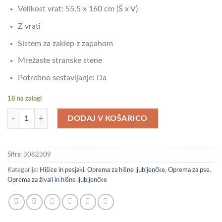
Velikost vrat: 55,5 x 160 cm (Š x V)
Z vrati
Sistem za zaklep z zapahom
Mrežaste stranske stene
Potrebno sestavljanje: Da
18 na zalogi
vidaXL Zunanji pasji boks pocinkano jeklo 12,1 m² količina
DODAJ V KOŠARICO
Šifra:
3082309
Kategorije:
Hišice in pesjaki
,
Oprema za hišne ljubljenčke
,
Oprema za pse
,
Oprema za živali in hišne ljubljenčke