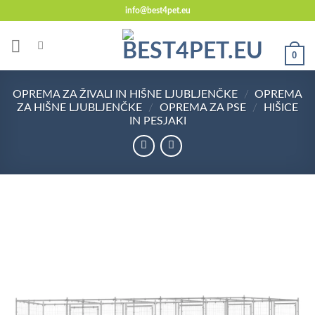
Skoči
info@best4pet.eu
na
vsebino
0
OPREMA ZA ŽIVALI IN HIŠNE LJUBLJENČKE
/
OPREMA
ZA HIŠNE LJUBLJENČKE
/
OPREMA ZA PSE
/
HIŠICE
IN PESJAKI