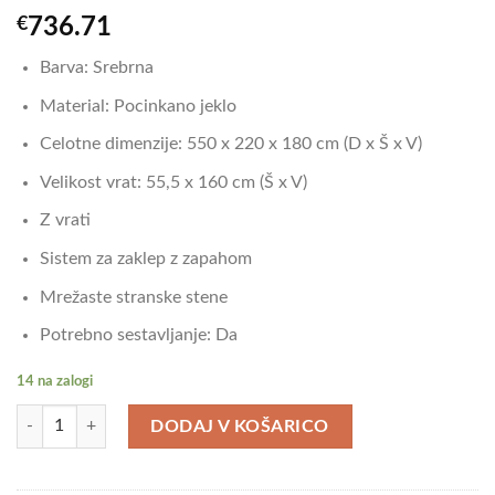
€
736.71
Barva: Srebrna
Material: Pocinkano jeklo
Celotne dimenzije: 550 x 220 x 180 cm (D x Š x V)
Velikost vrat: 55,5 x 160 cm (Š x V)
Z vrati
Sistem za zaklep z zapahom
Mrežaste stranske stene
Potrebno sestavljanje: Da
14 na zalogi
vidaXL Zunanji pasji boks pocinkano jeklo 12,1 m² količina
DODAJ V KOŠARICO