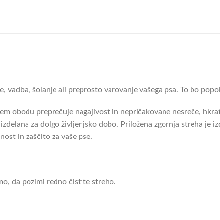
, vadba, šolanje ali preprosto varovanje vašega psa. To bo popoln 
sem obodu preprečuje nagajivost in nepričakovane nesreče, hkra
in izdelana za dolgo življenjsko dobo. Priložena zgornja streha j
nost in zaščito za vaše pse.
, da pozimi redno čistite streho.