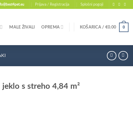
nfo@best4pet.eu
Prijava / Registracija
Splošni pogoji
0
MALE ŽIVALI
OPREMA
KOŠARICA /
€
0.00
AKI
 jeklo s streho 4,84 m²