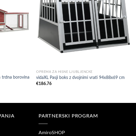
OPREMA ZA HIŠNE LJUBLJENČKE
 trdna borovina
vidaXL Pasji boks z dvojnimi vrati 94x88x69 cm
€
186.76
VANJA
PARTNERSKI PROGRAM
AmiroSHOP