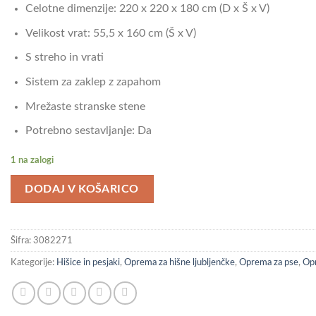
Celotne dimenzije: 220 x 220 x 180 cm (D x Š x V)
Velikost vrat: 55,5 x 160 cm (Š x V)
S streho in vrati
Sistem za zaklep z zapahom
Mrežaste stranske stene
Potrebno sestavljanje: Da
1 na zalogi
DODAJ V KOŠARICO
Šifra:
3082271
Kategorije:
Hišice in pesjaki
,
Oprema za hišne ljubljenčke
,
Oprema za pse
,
Opr