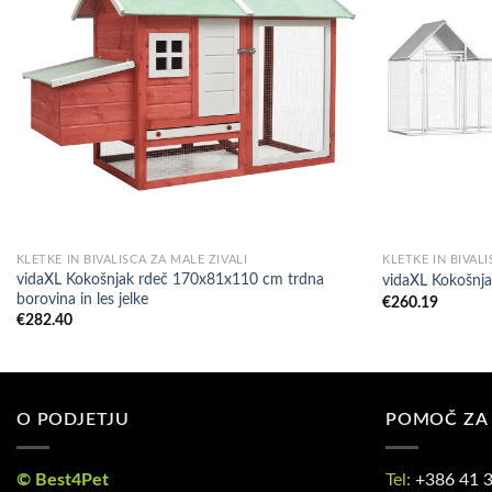
KLETKE IN BIVALIŠČA ZA MALE ŽIVALI
KLETKE IN BIVALI
vidaXL Kokošnjak rdeč 170x81x110 cm trdna
vidaXL Kokošnja
borovina in les jelke
€
260.19
€
282.40
O PODJETJU
POMOČ ZA
© Best4Pet
Tel:
+386 41 