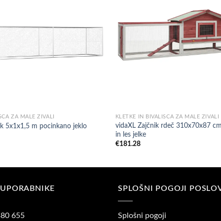
ŠČA ZA MALE ŽIVALI
KLETKE IN BIVALIŠČA ZA MALE ŽIVALI
vidaXL Zajčnik rdeč 310x70x87 cm
k 5x1x1,5 m pocinkano jeklo
in les jelke
€
181.28
 UPORABNIKE
SPLOŠNI POGOJI POSLO
380 655
Splošni pogoji