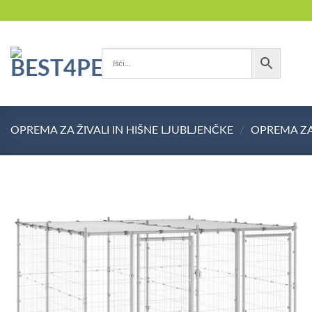
Skoči
na
vsebino
OPREMA ZA ŽIVALI IN HIŠNE LJUBLJENČKE
/
OPREMA ZA