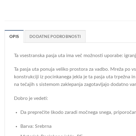
OPIS
DODATNE PODROBNOSTI
Ta vsestranska pasja uta ima več možnosti uporabe: igranje
Ta pasja uta ponuja veliko prostora za vadbo. Mreža po v
konstrukciji iz pocinkanega jekla je ta pasja uta trpežna 
na tečajih s sistemom zaklepanja zagotavljajo dodatno var
Dobro je vedeti:
Da preprečite škodo zaradi močnega snega, priporočamo
Barva: Srebrna