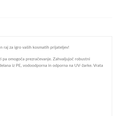
raj za igro vaših kosmatih prijateljev!
ti pa omogoča prezračevanje. Zahvaljujoč robustni
e izdelana iz PE, vodoodporna in odporna na UV-žarke. Vrata