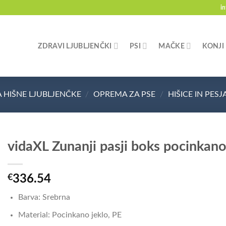
i
ZDRAVI LJUBLJENČKI
PSI
MAČKE
KONJI
 HIŠNE LJUBLJENČKE
/
OPREMA ZA PSE
/
HIŠICE IN PESJ
vidaXL Zunanji pasji boks pocinkano
€
336.54
Barva: Srebrna
Material: Pocinkano jeklo, PE