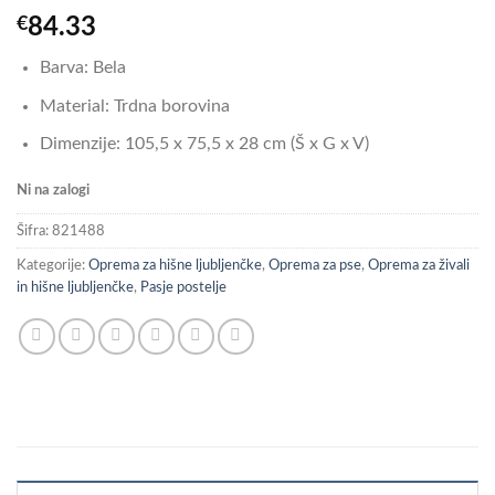
€
84.33
Barva: Bela
Material: Trdna borovina
Dimenzije: 105,5 x 75,5 x 28 cm (Š x G x V)
Ni na zalogi
Šifra:
821488
Kategorije:
Oprema za hišne ljubljenčke
,
Oprema za pse
,
Oprema za živali
in hišne ljubljenčke
,
Pasje postelje