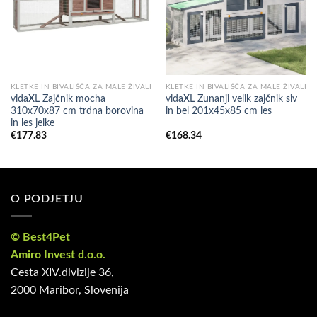
KLETKE IN BIVALIŠČA ZA MALE ŽIVALI
KLETKE IN BIVALIŠČA ZA MALE ŽIVALI
vidaXL Zajčnik mocha
vidaXL Zunanji velik zajčnik siv
310x70x87 cm trdna borovina
in bel 201x45x85 cm les
in les jelke
€
177.83
€
168.34
O PODJETJU
© Best4Pet
Amiro Invest d.o.o.
Cesta XIV.divizije 36,
2000 Maribor, Slovenija