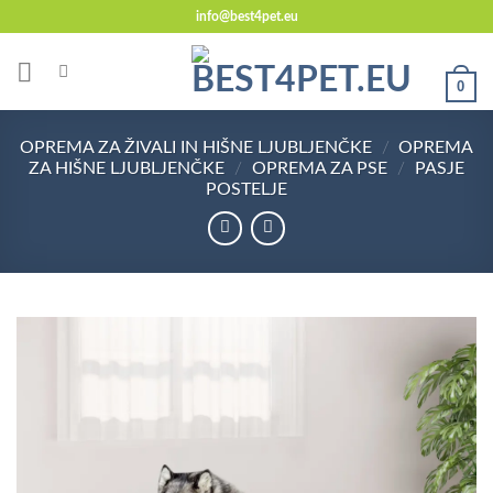
Skoči
info@best4pet.eu
na
vsebino
0
OPREMA ZA ŽIVALI IN HIŠNE LJUBLJENČKE
/
OPREMA
ZA HIŠNE LJUBLJENČKE
/
OPREMA ZA PSE
/
PASJE
POSTELJE