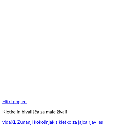
Hitri pogled
Kletke in bivališča za male živali
vidaXL Zunanji kokošnjak s kletko za jajca rjav les