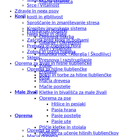
Mačja stranišča
Srce | Vitalnost
Zdravje in nega psov
Konji
kosti in gibljivost
Sproščanje in zmanjševanje stresa
Krepitev imunskega sistema
Prehranski dodatki
Nega kože in dlake
Osnovna oskrba
Zaščita pred klopi in bolhami
Gibanje | Okretnost
Prebava in črevesna flora
Srce | Vitalnost
Zobna in ustna higiena
Imunska moč | Alergija | Škodljivci
Sklepi
Presnova | razstrupljanje
Oprema za živali in hišne ljubljenčke
Zobje
Oprema za hišne ljubljenčke
Prebava
Boksi in torbe za hišne ljubljenčke
Koža
Mačja drevesa
Mačje postelje
Male živali
Kletke in bivališča za male živali
Oprema za pse
Hišice in pesjaki
Pasja hrana
Pasje postelje
Oprema
Pasje ute
Ptičje kletke in stojala
Oprema za pse
Podloge za učenje hišnih ljubljenčkov
Mačja drevesa