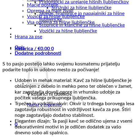
Pripomočki za urejanje hišnih ljubljenčkov
Mačje postelje
Strižniki za hišne ljubljenčke
Oprema za male živali
Sklede, hranilnice in napajalniki za hišne
Vozički za hišne ljubljenčke
ljubljenčke
Vsa oprema za hišne ljubljenčke
Stopnice in klančine za hišne ljubljenčke
Vozički za hišne ljubljenčke
Hrana za pse
Opis
Košarica /
€
0.00
0
Dodatne podrobnosti
S to pasjo posteljo lahko svojemu kosmatemu prijatelju
podarite toplo in udobno mesto za počivanje!
Udoben in mehak material: Kavč za hišne ljubljenčke je
oblazinjen z debelo in mehko peno ter oblečen v žamet,
kar zagotavlja dovolj opore in vrhunsko udobje za
V košarici ni izdelkov.
počitek vašega prikupnega ljubljenčka.
Trpežen in vzdržljiv okvir: Okvir iz trdnega borovega lesa
Nazaj v trgovino
zagotavlja robustnost in vzdržljivost kavča za pse. Štiri
noge zagotavljajo dodatno stabilnost.
Eleganten dizajn: Ta pasji kavč se odlično ujema z vsemi
0
dekorativnimi motivi in je odličen dodatek za vašo
dnevno sobo ali spalnico.