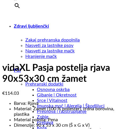
Zdravi ljubljenčki
Zakaj prehranska dopolnila
Nasveti za lastnike psov
Nasveti za lastnike mačk
Hranjenje mačk
vidaXL Pasja postelja rjava
PSI
90x53x30 cm žamet
Prehranski dodatki
Osnovna oskrba
€
114.03
Gibanje | Okretnost
Srce | Vitalnost
Barva: Rjava
Imunska moč | Alergija | Škodljivci
Material: Žamet (100 % poliester), trdna borovina,
Presnova | razstrupljanje
plastika
Zobje
Material polnila: Pena
Prebava
Dimenzije: 90 x 53 x 30 cm (Š x G x V)
Koža