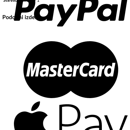
Število Paketov
1
Podobni izdelki