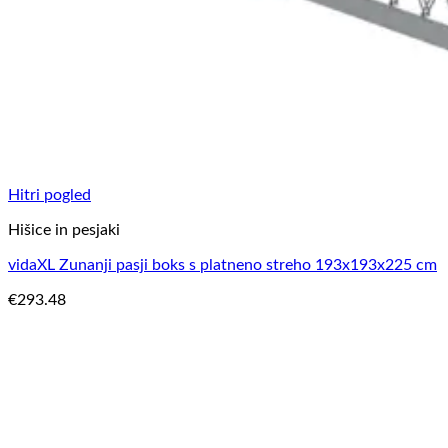
Hitri pogled
Hišice in pesjaki
vidaXL Zunanji pasji boks s platneno streho 193x193x225 cm
€
293.48