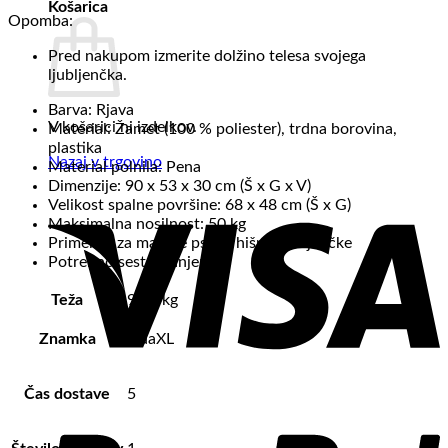
Košarica
Opomba:
Pred nakupom izmerite dolžino telesa svojega
ljubljenčka.
Barva: Rjava
V košarici ni izdelkov.
Material: Žamet (100 % poliester), trdna borovina,
plastika
Nazaj v trgovino
Material polnila: Pena
Dimenzije: 90 x 53 x 30 cm (Š x G x V)
Velikost spalne površine: 68 x 48 cm (Š x G)
Maksimalna nosilnost: 50 kg
Primerno za majhne pse in hišne ljubljenčke
Potrebno sestavljanje: Da
Teža
9.45 kg
Znamka
vidaXL
Čas dostave
5