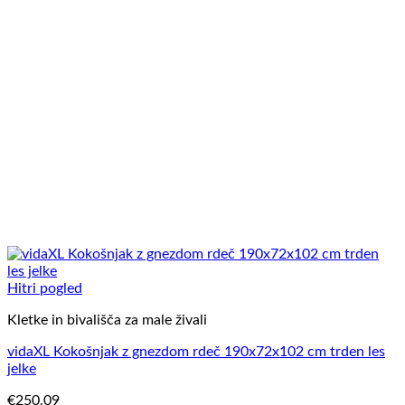
Hitri pogled
Kletke in bivališča za male živali
vidaXL Kokošnjak z gnezdom rdeč 190x72x102 cm trden les
jelke
€
250.09