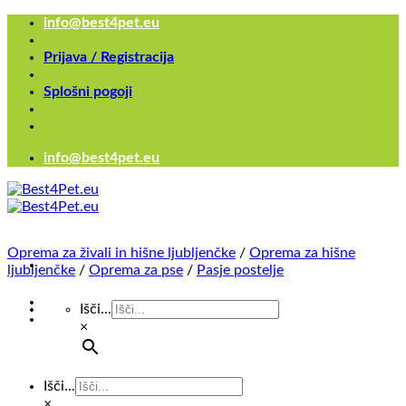
Skoči
info@best4pet.eu
na
vsebino
Prijava / Registracija
Splošni pogoji
info@best4pet.eu
Oprema za živali in hišne ljubljenčke
/
Oprema za hišne
ljubljenčke
/
Oprema za pse
/
Pasje postelje
Išči...
×
Išči...
×