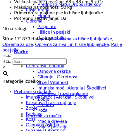
Velikost spalne površine: 68 x 48 cm (Š x G)
Prednosti NaturDrops izdelkov
Maksimalna nosilnost: 50 kg
Pasja hrana
Primerno za majhne pse in hišne ljubljenčke
Hrana
Potrebno sestavljanje: Da
Oprema
Pasje ute
Ni na zalogi
Hišice in pesjaki
Pasje postelje
Šifra:
171873
Kategorije:
Oprema za hišne ljubljenčke
,
Oprema za pse
,
Oprema za živali in hišne ljubljenčke
,
Pasje
postelje
Mačke
Išči..
Išči...
Prehranski dodatki
×
Osnovna oskrba
Gibanje | Okretnost
Kategorije izdelkov
Srce | Vitalnost
Imunska moč | Alergija | Škodljivci
Prehranski dodatki
Presnova | razstrupljanje
Imunska moč | Alergija | Škodljivci
Zobje
Presnova | razstrupljanje
Prebava
Zobje
Koža
Prebava
Oprema za mačke
Koža
Mačja drevesa
Osnovna oskrba
Mačje postelje
Gibanje | Okretnost