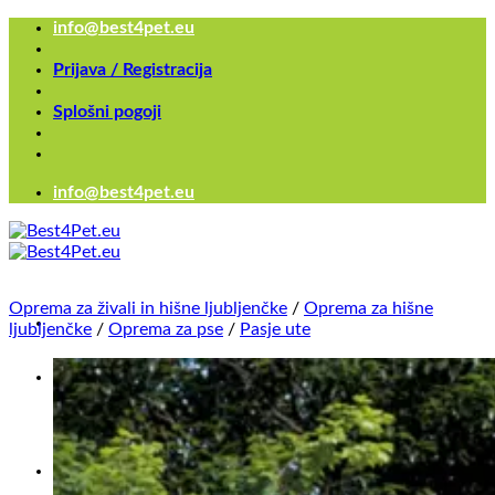
Skoči
info@best4pet.eu
na
vsebino
Prijava / Registracija
Splošni pogoji
info@best4pet.eu
Oprema za živali in hišne ljubljenčke
/
Oprema za hišne
ljubljenčke
/
Oprema za pse
/
Pasje ute
Išči...
×
Išči...
×