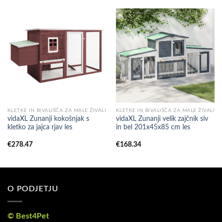
KLETKE IN BIVALIŠČA ZA MALE ŽIVALI
KLETKE IN BIVALIŠČA ZA MALE ŽIVALI
vidaXL Zunanji kokošnjak s
vidaXL Zunanji velik zajčnik siv
kletko za jajca rjav les
in bel 201x45x85 cm les
€
278.47
€
168.34
O PODJETJU
© Best4Pet