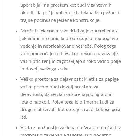
uporabljali na prostem kot tudi v zahtevnih
okoljih. Ta ptičja voljera je izdelana iz trpežne in
trajne pocinkane jeklene konstrukcije.
Mreža iz jeklene mreže: Kletka je opremljena z
jeklenimi mrežami, ki preprečujejo neubogljivo
vedenje in nepričakovane nesreče. Poleg tega
vam omogočajo tudi vsakodnevno opazovanje
vaših ptic ter jim zagotavljajo široko vidno polje
in dovolj svežega zraka.
Veliko prostora za dejavnosti: Kletka za papige
vašim pticam nudi dovolj prostora za
dejavnosti, da se zlahka sprehajajo, igrajo in
letajo naokoli. Poleg tega je primerna tudi za
druge male živali, kot so zajci, race, kokoši, gosi
itd.
Vrata z možnostjo zaklepanja: Vrata na tečajih z
možnostjo zaklepanja zagotavljajo dodatno