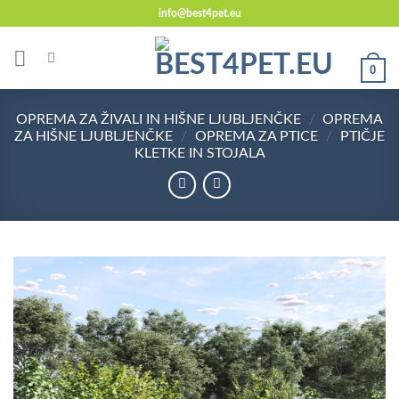
Skoči
info@best4pet.eu
na
vsebino
0
OPREMA ZA ŽIVALI IN HIŠNE LJUBLJENČKE
/
OPREMA
ZA HIŠNE LJUBLJENČKE
/
OPREMA ZA PTICE
/
PTIČJE
KLETKE IN STOJALA