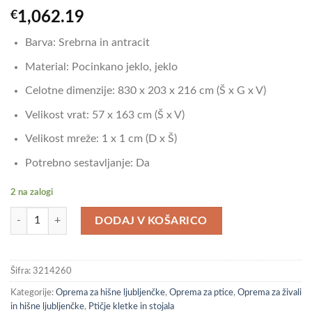
€
1,062.19
Barva: Srebrna in antracit
Material: Pocinkano jeklo, jeklo
Celotne dimenzije: 830 x 203 x 216 cm (Š x G x V)
Velikost vrat: 57 x 163 cm (Š x V)
Velikost mreže: 1 x 1 cm (D x Š)
Potrebno sestavljanje: Da
2 na zalogi
vidaXL Voliera s podaljškom srebrna 830x203x216 cm jeklo količina
DODAJ V KOŠARICO
Šifra:
3214260
Kategorije:
Oprema za hišne ljubljenčke
,
Oprema za ptice
,
Oprema za živali
in hišne ljubljenčke
,
Ptičje kletke in stojala